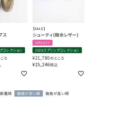
【SALE】
プス
シューティ(撥水レザー)
30%OFF
ングコレクション
2026スプリングコレクション
バッグ
ネックレス
¥
21,780
ところ
のところ
¥
15,246
込
税込
定番ベロア
定番スムース
WACOALコラボ商品
新着順
価格が安い順
価格が高い順