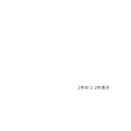
ピヤス・イヤリング
雑貨・ギフト・食品
定番品
ギフトラッピング
2
件中
1
-
2
件表示