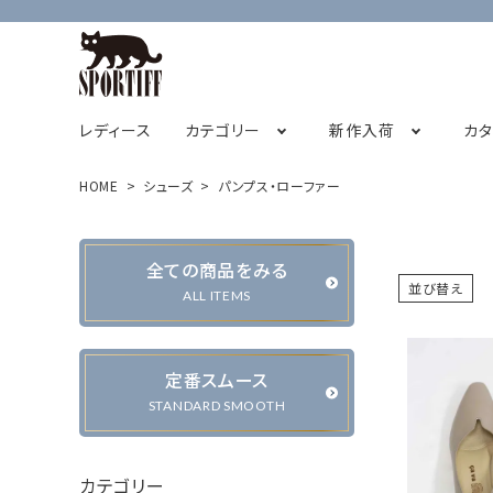
レディース
カテゴリー
新作入荷
カ
HOME
シューズ
パンプス・ローファー
フレンチスリーブ
2026サマーコレクション
SPORTIFF茅ヶ崎店
チュニック
STAFF BLOG
2026
全ての商品をみる
キャミソール
並び替え
ALL ITEMS
定番スムース
カーディガン・ベスト
ジャケット・ブルゾン
STANDARD SMOOTH
カテゴリー
パンツ
スカート