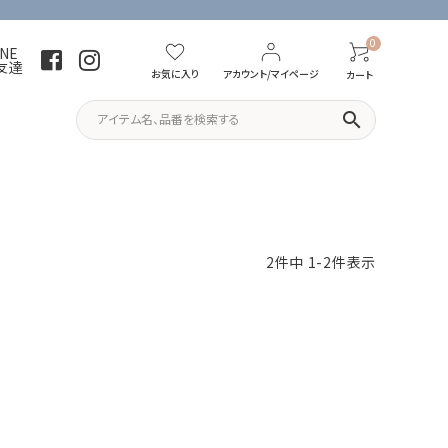
0
INE
友達
お気に入り
アカウント/マイページ
カート
search
パーカー・トレーナー
Tシャツ
2
件中
1
-
2
件表示