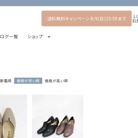
L
送料無料キャンペーン 8/9(日)23:59まで
お
タログ一覧
ショップ
アーリーサマーコレクション
プルオーバー
POP UP SHOP
シャツ・ブラウス
2026スプリングコレクション
新着順
価格が安い順
価格が高い順
コート