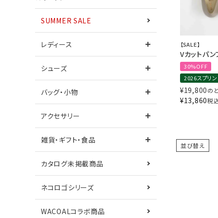
SUMMER SALE
ワンピース
レディース
【SALE】
Vカットパン
30%OFF
シューズ
2026スプリ
シューズ
サンダル
¥
19,800
の
バッグ・小物
¥
13,860
税
カタログ未掲載商品
ネコロゴシリーズ
アクセサリー
鎌倉シャツコラボ
Care+
雑貨・ギフト・食品
並び替え
カタログ未掲載商品
ネコロゴシリーズ
WACOALコラボ商品