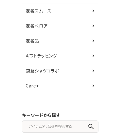
定番スムース
定番ベロア
定番品
ギフトラッピング
鎌倉シャツコラボ
Care+
キーワードから探す
search