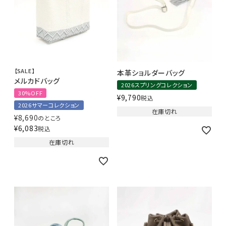
【SALE】
本革ショルダーバッグ
メルカドバッグ
2026スプリングコレクション
30%OFF
¥
9,790
税込
2026サマーコレクション
在庫切れ
¥
8,690
のところ
¥
6,083
税込
在庫切れ