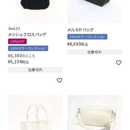
【SALE】
メルカドバッグ
メッシュクロスバッグ
2026サマーコレクション
20%OFF
¥
8,690
税込
2026サマーコレクション
在庫切れ
¥
6,380
のところ
¥
5,104
税込
在庫切れ