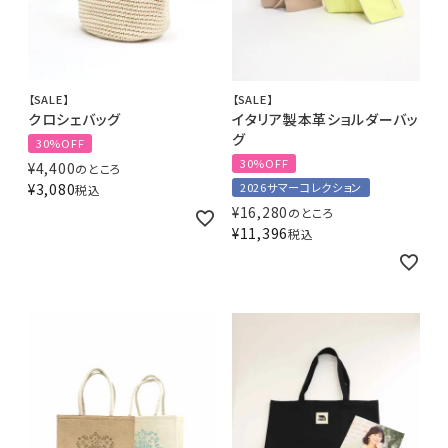
【SALE】
【SALE】
クロシェバッグ
イタリア製本革ショルダーバッ
グ
30%OFF
30%OFF
¥
4,400
のところ
¥
3,080
2026サマーコレクション
税込
¥
16,280
のところ
¥
11,396
税込