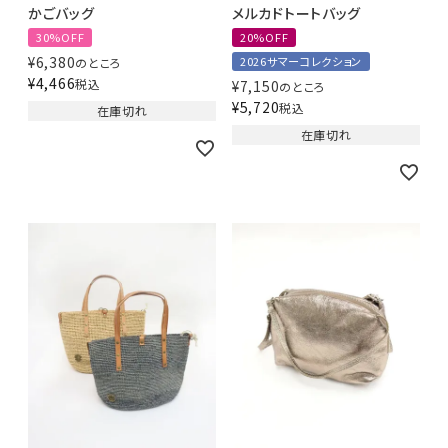
かごバッグ
メルカドトートバッグ
30%OFF
20%OFF
¥
6,380
2026サマーコレクション
のところ
¥
4,466
税込
¥
7,150
のところ
¥
5,720
税込
在庫切れ
在庫切れ