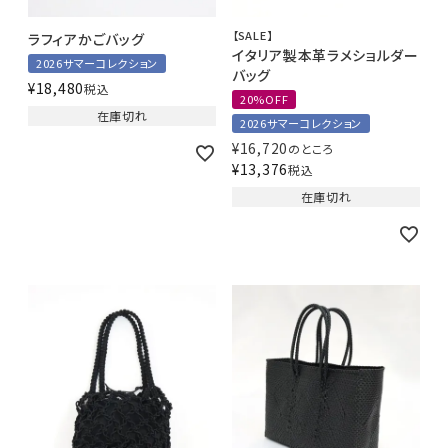
【SALE】
ラフィアかごバッグ
イタリア製本革ラメショルダー
2026サマーコレクション
バッグ
¥
18,480
税込
20%OFF
在庫切れ
2026サマーコレクション
¥
16,720
のところ
¥
13,376
税込
在庫切れ