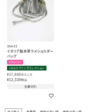
【SALE】
イタリア製本革ラメショルダー
バッグ
30%OFF
2026スプリングコレクション
¥
17,600
のところ
¥
12,320
税込
在庫切れ
並び替え
新着順
価格が安い順
価格が高い順