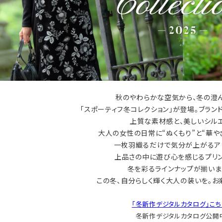
バッグ
ネックレス
秋のやわらかな空気から、冬の澄
定番ベロア
定番スムース
「スポーティフ冬コレクション」が登場。ブラン
上質な素材感と、美しいシル
WACOALコラボ商品
大人の女性の日常に“ぬくもり”と“華や
一枚羽織るだけで気分が上がるア
上品さの中に遊び心を感じるプリ
冬を彩るラインナップが揃いま
この冬、自分らしく輝く大人の装いを。お
「冬新作デジタルカタログ」こち
冬新作デジタルカタログ公開