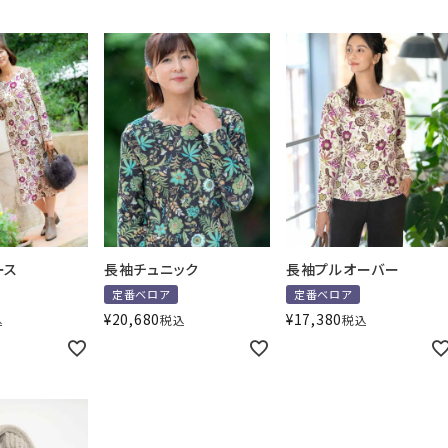
ース
長袖チュニック
長袖プルオーバー
定番ベロア
定番ベロア
¥
20,680
¥
17,380
込
税込
税込