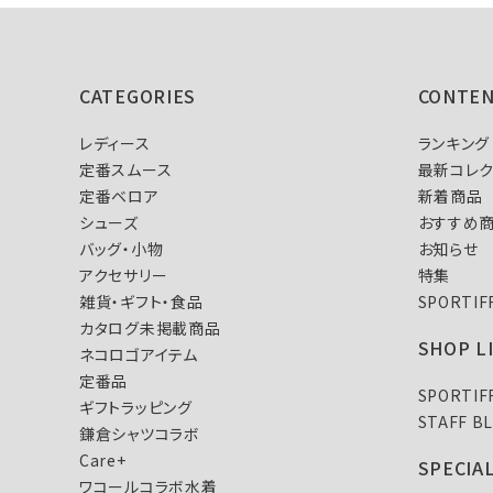
CATEGORIES
CONTE
レディース
ランキング
定番スムース
最新コレク
定番ベロア
新着商品
シューズ
おすすめ
バッグ・小物
お知らせ
アクセサリー
特集
雑貨・ギフト・食品
SPORTI
カタログ未掲載商品
SHOP L
ネコロゴアイテム
定番品
SPORTI
ギフトラッピング
STAFF B
鎌倉シャツコラボ
Care+
SPECIA
ワコールコラボ水着