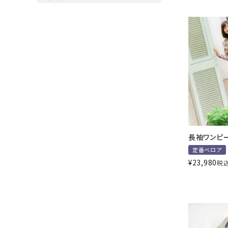
長袖ワンピ
定番ベロア
¥
23,980
税