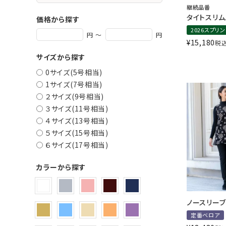
継続品番
タイトスリ
価格から探す
2026スプリ
円 ～
円
¥
15,180
税
サイズから探す
0サイズ(5号相当)
1サイズ(7号相当)
２サイズ(9号相当)
３サイズ(11号相当)
４サイズ(13号相当)
５サイズ(15号相当)
６サイズ(17号相当)
カラーから探す
ノースリーブ
定番ベロア