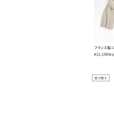
フランス製
¥
12,100
税
並び替え