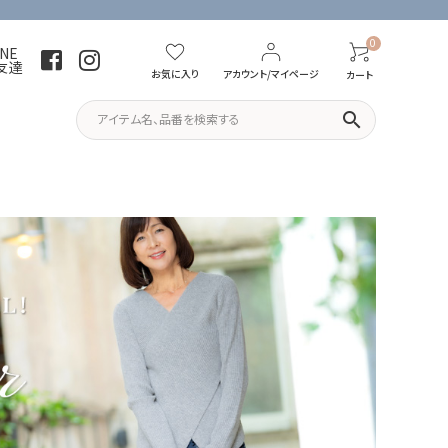
0
INE
友達
お気に入り
アカウント/マイページ
カート
search
パーカー・トレーナー
Tシャツ