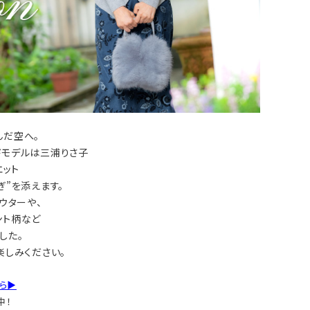
ピヤス・イヤリング
雑貨・ギフト・食品
んだ空へ。
定番品
ギフトラッピング
ドモデルは三浦りさ子
エット
ぎ”を添えます。
ウターや、
ント柄など
した。
楽しみください。
ら▶︎
中！