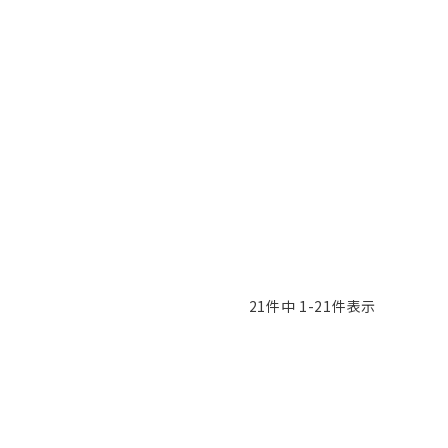
21
件中
1
-
21
件表示