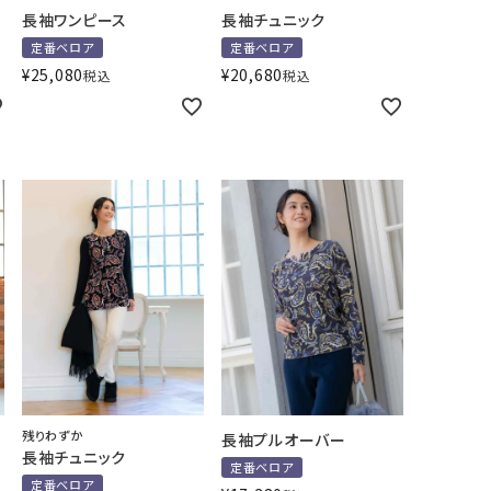
長袖ワンピース
長袖チュニック
定番ベロア
定番ベロア
¥
25,080
¥
20,680
税込
税込
残りわずか
長袖プルオーバー
長袖チュニック
定番ベロア
定番ベロア