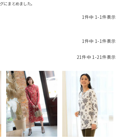
グにまとめました。
1
件中
1
-
1
件表示
1
件中
1
-
1
件表示
21
件中
1
-
21
件表示