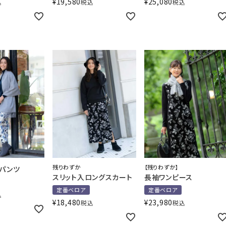
¥
19,580
¥
25,080
込
税込
税込
残りわずか
【残りわずか】
ムパンツ
スリット入ロングスカート
長袖ワンピース
定番ベロア
定番ベロア
込
¥
18,480
¥
23,980
税込
税込