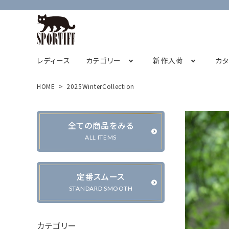
レディース
カテゴリー
新作入荷
カ
HOME
2025WinterCollection
フレンチスリーブ
2026オータムコレクション先行販売
SPORTIFF茅ヶ崎店
チュニック
STAFF BLOG
2026サ
全ての商品をみる
キャミソール
ALL ITEMS
定番スムース
カーディガン・ベスト
ジャケット・ブルゾン
STANDARD SMOOTH
カテゴリー
パンツ
スカート