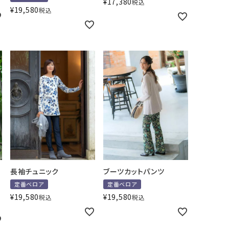
¥
17,380
税込
¥
19,580
税込
長袖チュニック
ブーツカットパンツ
定番ベロア
定番ベロア
¥
19,580
¥
19,580
税込
税込