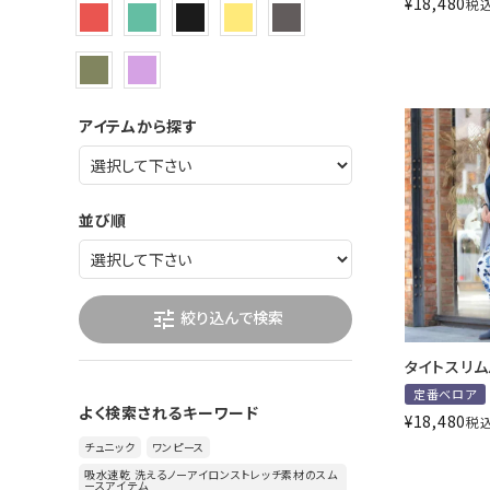
¥
18,480
税
アイテムから探す
並び順
絞り込んで検索
tune
タイトスリ
定番ベロア
よく検索されるキーワード
¥
18,480
税
チュニック
ワンピース
吸水速乾 洗えるノーアイロンストレッチ素材のスム
ースアイテム