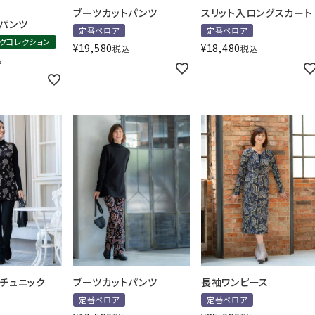
ブーツカットパンツ
スリット入ロングスカート
ムパンツ
定番ベロア
定番ベロア
ングコレクション
¥
19,580
¥
18,480
税込
税込
込
チュニック
ブーツカットパンツ
長袖ワンピース
定番ベロア
定番ベロア