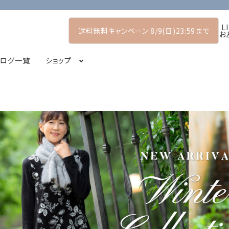
L
送料無料キャンペーン 8/9(日)23:59まで
お
タログ一覧
ショップ
マーコレクション
プルオーバー
POP UP SHOP
シャツ・ブラウス
2026アーリーサマーコレクション
コート