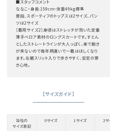
■スタッフコメント
ななこ・身長:159cm・体重49kg標準
普段、スポーティフのトップスは2サイズ、パン
ツは2サイズ
［着用サイズ2］身頃はストレッチが効いた定番
薄手ベロア素材のロングスカートです。すとん
としたストレートラインが大人っぽく、楽で飽き
が来ないので毎年柄違いで一着はほしくなり
ます。左裾スリット入りで歩きやすく、安定の穿
き心地。
【サイズガイド】
当社の
0サイズ
1サイズ
2サイズ
サイズ表記