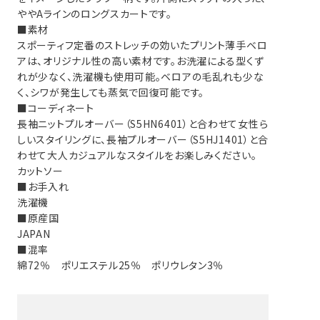
ややAラインのロングスカートです。
■素材
スポーティフ定番のストレッチの効いたプリント薄手ベロ
アは、オリジナル性の高い素材です。お洗濯による型くず
れが少なく、洗濯機も使用可能。ベロアの毛乱れも少な
く、シワが発生しても蒸気で回復可能です。
■コーディネート
長袖ニットプルオーバー（S5HN6401）と合わせて女性ら
しいスタイリングに、長袖プルオーバー（S5HJ1401）と合
わせて大人カジュアルなスタイルをお楽しみください。
カットソー
■お手入れ
洗濯機
■原産国
JAPAN
■混率
綿72％ ポリエステル25％ ポリウレタン3％