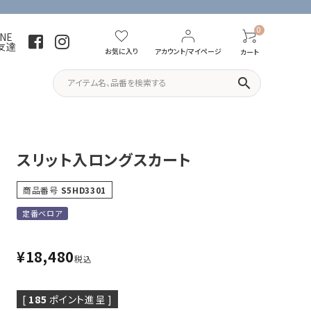
0
INE
友達
お気に入り
アカウント/マイページ
カート
search
パーカー・トレーナー
Tシャツ
スリット入ロングスカート
商品番号
S5HD3301
定番ベロア
¥
18,480
税込
[
185
ポイント進呈 ]