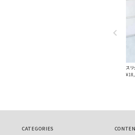
スリ
¥
18
CATEGORIES
CONTE