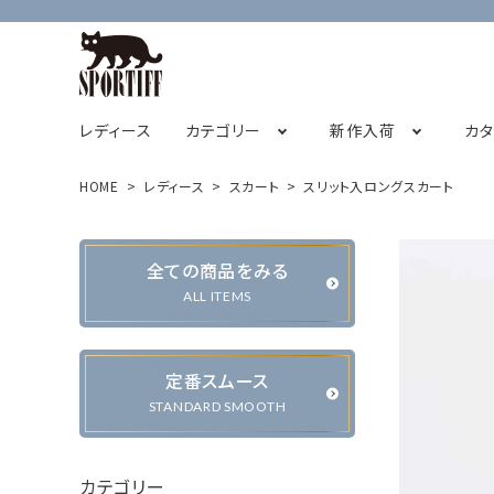
レディース
カテゴリー
新作入荷
カ
HOME
レディース
スカート
スリット入ロングスカート
フレンチスリーブ
2026サマーコレクション
SPORTIFF茅ヶ崎店
チュニック
STAFF BLOG
2026
全ての商品をみる
キャミソール
ALL ITEMS
定番スムース
カーディガン・ベスト
ジャケット・ブルゾン
STANDARD SMOOTH
カテゴリー
パンツ
スカート