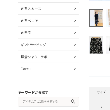
定番スムース
定番ベロア
定番品
ギフトラッピング
鎌倉シャツコラボ
Care+
サイズ
キーワードから探す
search
2