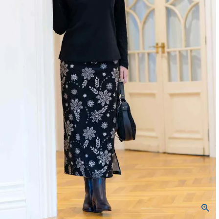
バッグ
ネックレス
定番ベロア
定番スムース
WACOALコラボ商品