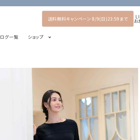
L
送料無料キャンペーン 8/9(日)23:59まで
お
タログ一覧
ショップ
アーリーサマーコレクション
プルオーバー
POP UP SHOP
シャツ・ブラウス
2026スプリングコレクション
コート