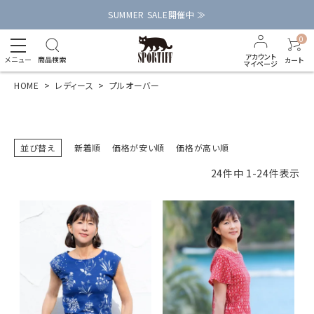
SUMMER SALE開催中 ≫
0
アカウント
メニュー
商品検索
カート
マイページ
HOME
レディース
プルオーバー
並び替え
新着順
価格が安い順
価格が高い順
24
件中
1
-
24
件表示