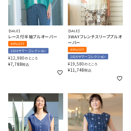
【SALE】
【SALE】
レース付半袖プルオーバー
3WAYフレンチスリーブプルオ
ーバー
40%OFF
40%OFF
2026サマーコレクション
2026サマーコレクション
¥
12,980
のところ
¥
19,580
¥
7,788
のところ
税込
¥
11,748
税込