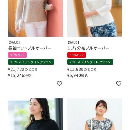
【SALE】
【SALE】
長袖ニットプルオーバー
リブ7分袖プルオーバー
30%OFF
50%OFF
2026スプリングコレクション
2026スプリングコレクション
¥
21,780
¥
11,880
のところ
のところ
¥
15,246
¥
5,940
税込
税込