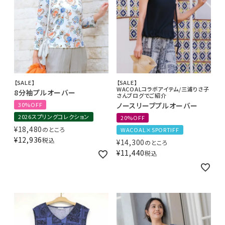
【SALE】
【SALE】
WACOALコラボアイテム/三浦りさ子
8分袖プルオーバー
さんブログでご紹介
30%OFF
ノースリーブプルオーバー
2026スプリングコレクション
20%OFF
¥
18,480
のところ
WACOAL×SPORTIFF
¥
12,936
税込
¥
14,300
のところ
¥
11,440
税込