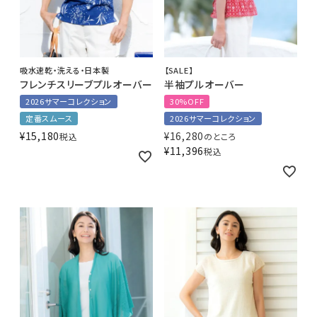
吸水速乾・洗える・日本製
【SALE】
フレンチスリーブプルオーバー
半袖プルオーバー
2026サマーコレクション
30%OFF
定番スムース
2026サマーコレクション
¥
15,180
¥
16,280
税込
のところ
¥
11,396
税込