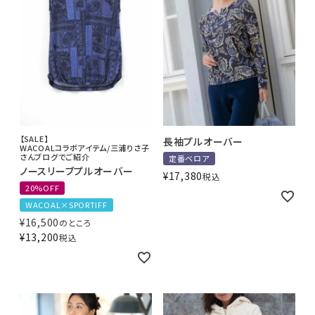
【SALE】
長袖プルオーバー
WACOALコラボアイテム/三浦りさ子
さんブログでご紹介
定番ベロア
ノースリーブプルオーバー
¥
17,380
税込
20%OFF
WACOAL×SPORTIFF
¥
16,500
のところ
¥
13,200
税込