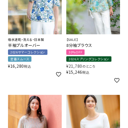
吸水速乾・洗える・日本製
【SALE】
半袖プルオーバー
8分袖ブラウス
2026サマーコレクション
30%OFF
定番スムース
2026スプリングコレクション
¥
16,280
¥
21,780
税込
のところ
¥
15,246
税込