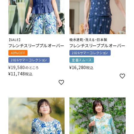
【SALE】
吸水速乾・洗える・日本製
フレンチスリーブプルオーバー
フレンチスリーブプルオーバー
40%OFF
2026サマーコレクション
2026サマーコレクション
定番スムース
¥
19,580
¥
16,280
のところ
税込
¥
11,748
税込