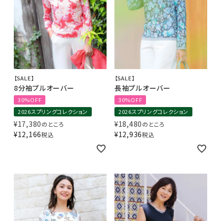
【SALE】
【SALE】
8分袖プルオーバー
長袖プルオーバー
30%OFF
30%OFF
2026スプリングコレクション
2026スプリングコレクション
¥
17,380
¥
18,480
のところ
のところ
¥
12,166
¥
12,936
税込
税込