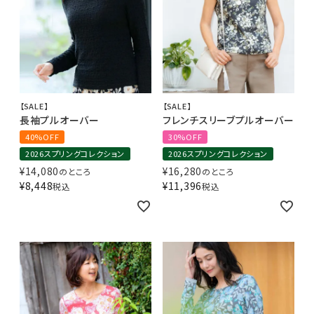
【SALE】
【SALE】
長袖プルオーバー
フレンチスリーブプルオーバー
40%OFF
30%OFF
2026スプリングコレクション
2026スプリングコレクション
¥
14,080
¥
16,280
のところ
のところ
¥
8,448
¥
11,396
税込
税込