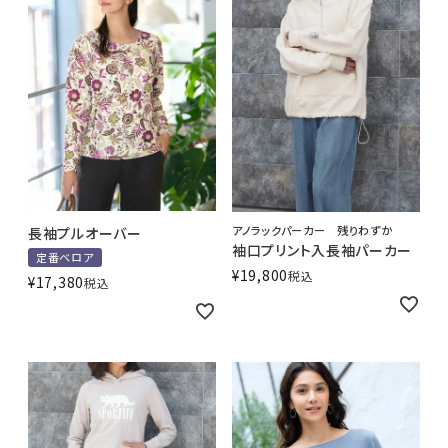
アノラックパーカー 残りわずか
長袖プルオーバー
袖口プリント入長袖パーカー
定番ベロア
¥
19,800
税込
¥
17,380
税込