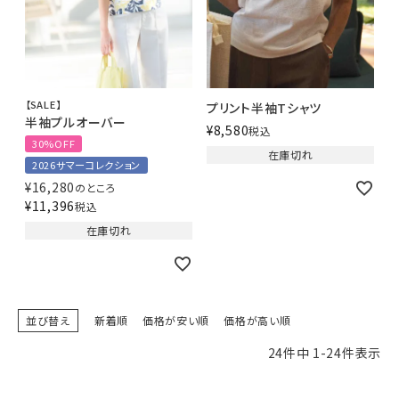
【SALE】
プリント半袖Tシャツ
半袖プルオーバー
¥
8,580
税込
30%OFF
在庫切れ
2026サマーコレクション
¥
16,280
のところ
¥
11,396
税込
在庫切れ
並び替え
新着順
価格が安い順
価格が高い順
24
件中
1
-
24
件表示