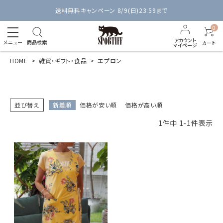
送料無料キャンペーン 8/9(日)23:59まで
0
アカウント
メニュー
商品検索
カート
マイページ
HOME
雑貨・ギフト・食品
エプロン
並び替え
新着順
価格が安い順
価格が高い順
1
件中
1
-
1
件表示