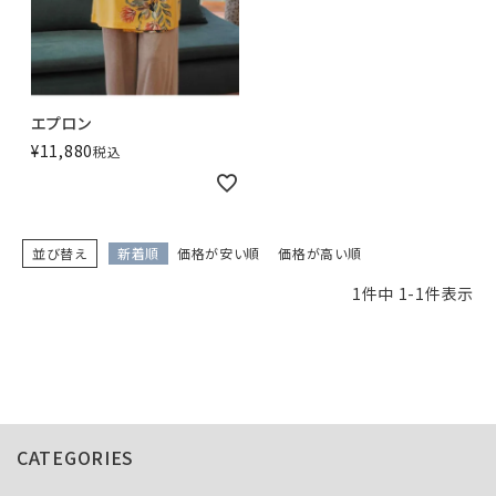
エプロン
¥
11,880
税込
並び替え
新着順
価格が安い順
価格が高い順
1
件中
1
-
1
件表示
CATEGORIES