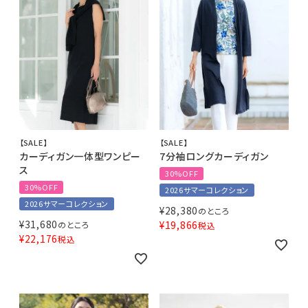
【SALE】
【SALE】
カーディガン一体型ワンピー
7分袖ロングカーディガン
ス
30%OFF
30%OFF
2026サマーコレクション
2026サマーコレクション
¥
28,380
のところ
¥
31,680
¥
19,866
のところ
税込
¥
22,176
税込