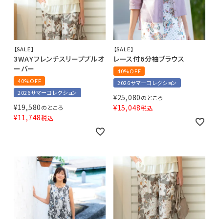
【SALE】
【SALE】
3WAYフレンチスリーブプルオ
レース付6分袖ブラウス
ーバー
40%OFF
40%OFF
2026サマーコレクション
2026サマーコレクション
¥
25,080
のところ
¥
19,580
¥
15,048
のところ
税込
¥
11,748
税込