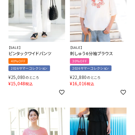
【SALE】
【SALE】
ピンタックワイドパンツ
刺しゅう6分袖ブラウス
40%OFF
30%OFF
2026サマーコレクション
2026サマーコレクション
¥
25,080
¥
22,880
のところ
のところ
¥
15,048
¥
16,016
税込
税込