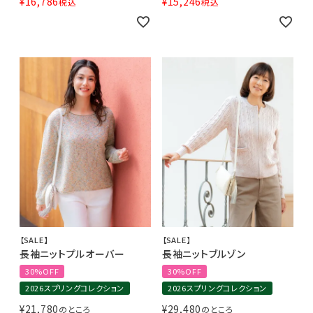
¥
16,786
¥
15,246
税込
税込
【SALE】
【SALE】
長袖ニットプルオーバー
長袖ニットブルゾン
30%OFF
30%OFF
2026スプリングコレクション
2026スプリングコレクション
¥
21,780
¥
29,480
のところ
のところ