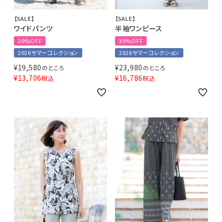
【SALE】
【SALE】
ワイドパンツ
半袖ワンピース
30%OFF
30%OFF
2026サマーコレクション
2026サマーコレクション
¥
19,580
¥
23,980
のところ
のところ
¥
13,706
¥
16,786
税込
税込