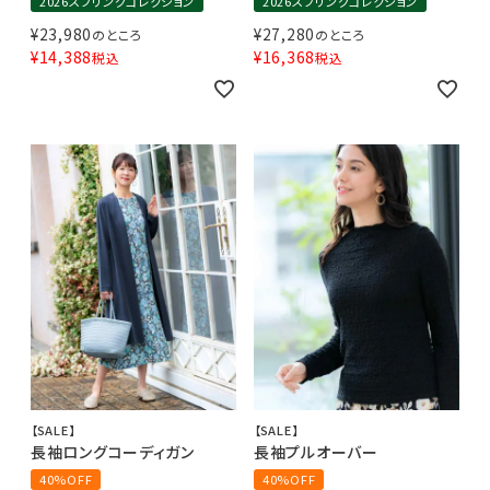
2026スプリングコレクション
2026スプリングコレクション
¥
23,980
¥
27,280
のところ
のところ
¥
14,388
¥
16,368
税込
税込
【SALE】
【SALE】
長袖ロングコーディガン
長袖プルオーバー
40%OFF
40%OFF