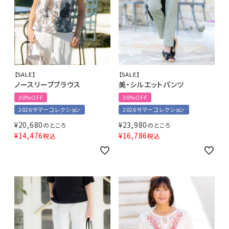
【SALE】
【SALE】
ノースリーブブラウス
美・シルエットパンツ
30%OFF
30%OFF
2026サマーコレクション
2026サマーコレクション
¥
20,680
¥
23,980
のところ
のところ
¥
14,476
¥
16,786
税込
税込