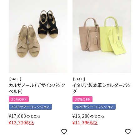
【SALE】
【SALE】
カルザノール（デザインバック
イタリア製本革ショルダーバッ
ベルト）
グ
30%OFF
30%OFF
2026サマーコレクション
2026サマーコレクション
¥
17,600
¥
16,280
のところ
のところ
¥
12,320
¥
11,396
税込
税込