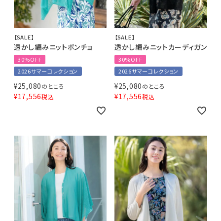
【SALE】
【SALE】
透かし編みニットポンチョ
透かし編みニットカーディガン
30%OFF
30%OFF
2026サマーコレクション
2026サマーコレクション
¥
25,080
¥
25,080
のところ
のところ
¥
17,556
¥
17,556
税込
税込