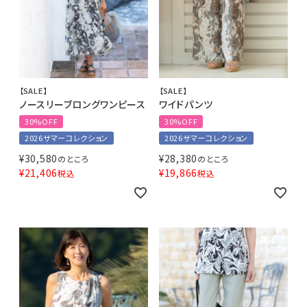
【SALE】
【SALE】
ノースリーブロングワンピース
ワイドパンツ
30%OFF
30%OFF
2026サマーコレクション
2026サマーコレクション
¥
30,580
¥
28,380
のところ
のところ
¥
21,406
¥
19,866
税込
税込