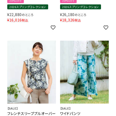
30%OFF
30%OFF
2026スプリングコレクション
2026スプリングコレクション
¥
22,880
¥
26,180
のところ
のところ
¥
16,016
¥
18,326
税込
税込
【SALE】
【SALE】
フレンチスリーブプルオーバー
ワイドパンツ