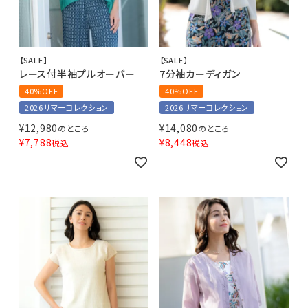
【SALE】
【SALE】
レース付半袖プルオーバー
7分袖カーディガン
40%OFF
40%OFF
2026サマーコレクション
2026サマーコレクション
¥
12,980
¥
14,080
のところ
のところ
¥
7,788
¥
8,448
税込
税込