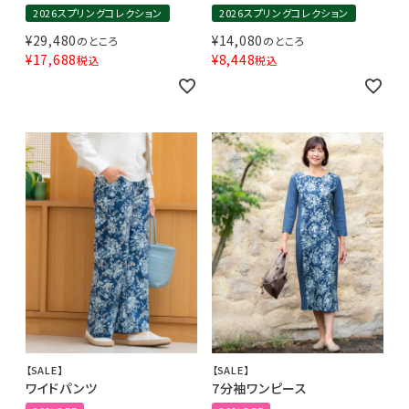
2026スプリングコレクション
2026スプリングコレクション
¥
29,480
¥
14,080
のところ
のところ
¥
17,688
¥
8,448
税込
税込
【SALE】
【SALE】
ワイドパンツ
7分袖ワンピース