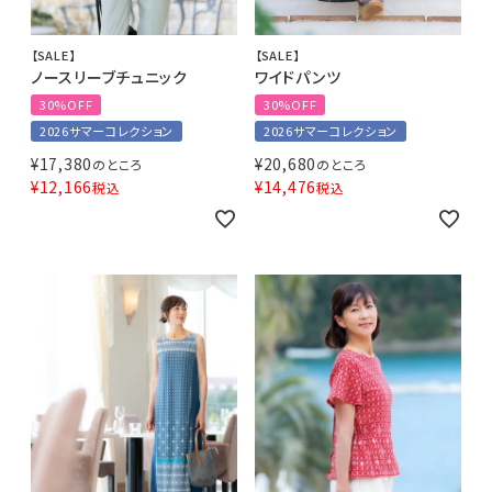
【SALE】
【SALE】
ノースリーブチュニック
ワイドパンツ
30%OFF
30%OFF
2026サマーコレクション
2026サマーコレクション
¥
17,380
¥
20,680
のところ
のところ
¥
12,166
¥
14,476
税込
税込