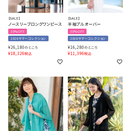
【SALE】
【SALE】
ノースリーブロングワンピース
半袖プルオーバー
30%OFF
30%OFF
2026サマーコレクション
2026サマーコレクション
¥
26,180
¥
16,280
のところ
のところ
¥
18,326
¥
11,396
税込
税込