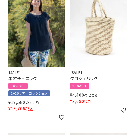
【SALE】
【SALE】
半袖チュニック
クロシェバッグ
30%OFF
30%OFF
2026サマーコレクション
¥
4,400
のところ
¥
3,080
税込
¥
19,580
のところ
¥
13,706
税込