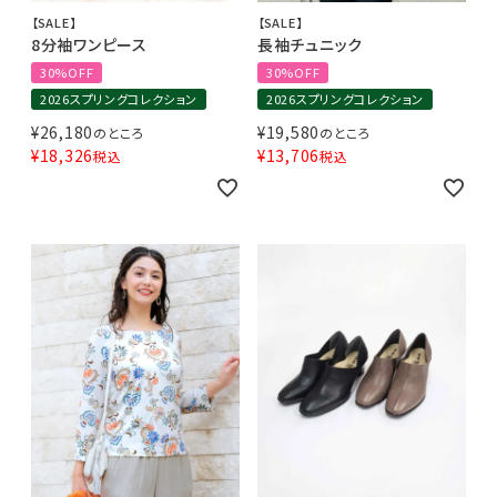
【SALE】
【SALE】
8分袖ワンピース
長袖チュニック
30%OFF
30%OFF
2026スプリングコレクション
2026スプリングコレクション
¥
26,180
¥
19,580
のところ
のところ
¥
18,326
¥
13,706
税込
税込