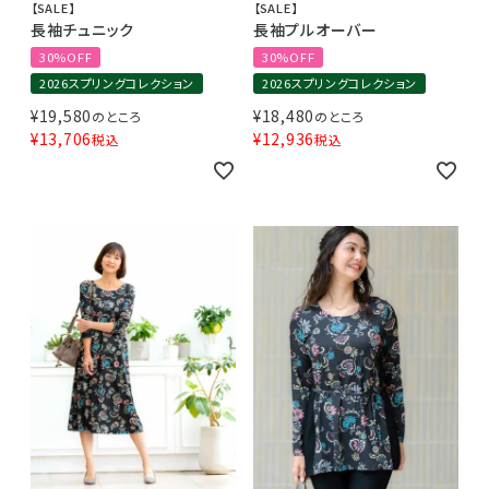
【SALE】
【SALE】
長袖チュニック
長袖プルオーバー
30%OFF
30%OFF
2026スプリングコレクション
2026スプリングコレクション
¥
19,580
¥
18,480
のところ
のところ
¥
13,706
¥
12,936
税込
税込