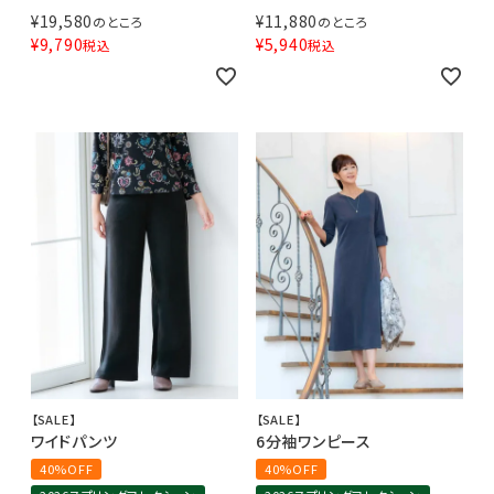
¥
19,580
¥
11,880
のところ
のところ
¥
9,790
¥
5,940
税込
税込
【SALE】
【SALE】
ワイドパンツ
6分袖ワンピース
40%OFF
40%OFF