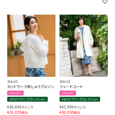
【SALE】
【SALE】
カットワーク刺しゅうブルゾン
ツィ－ドコート
30%OFF
30%OFF
2026スプリングコレクション
2026スプリングコレクション
¥
28,600
¥
42,900
のところ
のところ
¥
20,020
¥
30,030
税込
税込