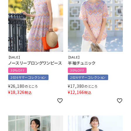
【SALE】
【SALE】
ノースリーブロングワンピース
半袖チュニック
30%OFF
30%OFF
2026サマーコレクション
2026サマーコレクション
¥
26,180
¥
17,380
のところ
のところ
¥
18,326
¥
12,166
税込
税込