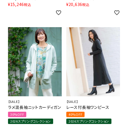
¥
15,246
¥
20,636
税込
税込
【SALE】
【SALE】
ラメ混長袖ニットカーディガン
レース付長袖ワンピース
30%OFF
40%OFF
2026スプリングコレクション
2026スプリングコレクション