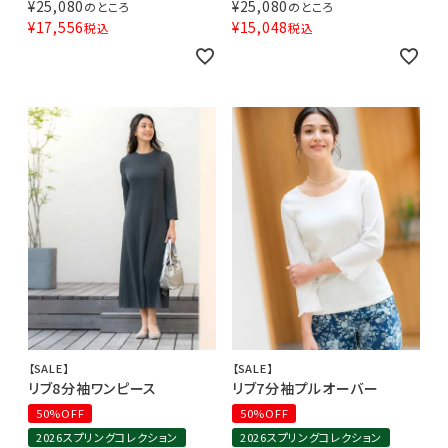
¥
25,080
¥
25,080
のところ
のところ
¥
17,556
¥
15,048
税込
税込
【SALE】
【SALE】
リブ8分袖ワンピース
リブ7分袖プルオーバー
50%OFF
50%OFF
2026スプリングコレクション
2026スプリングコレクション