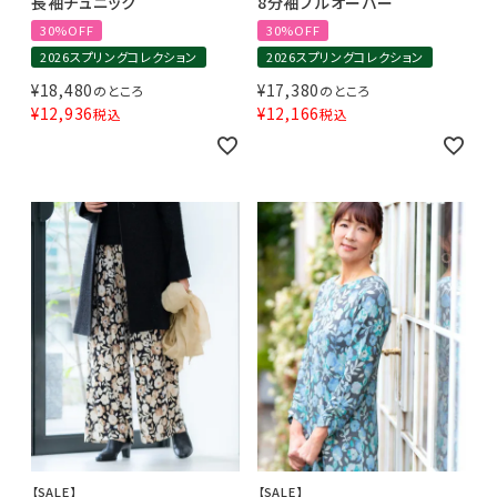
長袖チュニック
8分袖プルオーバー
30%OFF
30%OFF
2026スプリングコレクション
2026スプリングコレクション
¥
18,480
¥
17,380
のところ
のところ
¥
12,936
¥
12,166
税込
税込
【SALE】
【SALE】