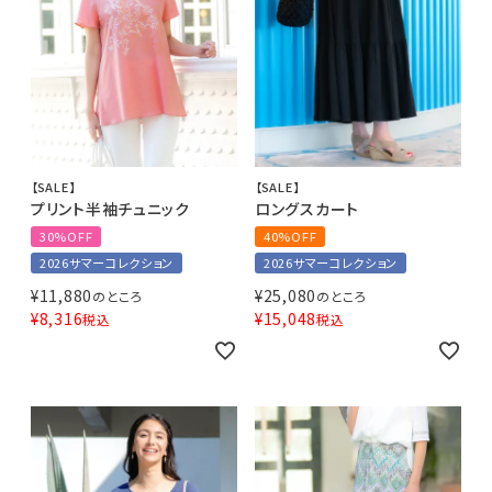
【SALE】
【SALE】
プリント半袖チュニック
ロングスカート
30%OFF
40%OFF
2026サマーコレクション
2026サマーコレクション
¥
11,880
¥
25,080
のところ
のところ
¥
8,316
¥
15,048
税込
税込