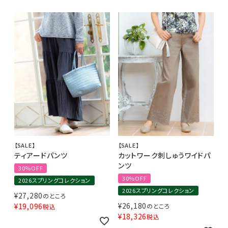
【SALE】
【SALE】
ティアードパンツ
カットワーク刺しゅうワイドパ
ンツ
30%OFF
30%OFF
2026スプリングコレクション
2026スプリングコレクション
¥
27,280
のところ
¥
26,180
¥
19,096
のところ
税込
¥
18,326
税込