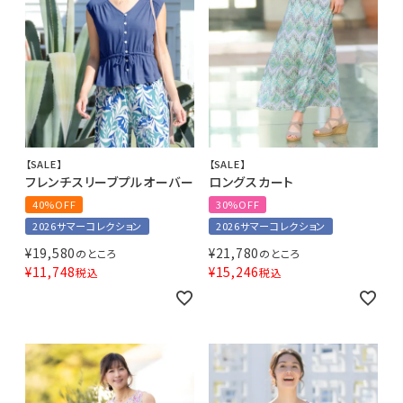
【SALE】
【SALE】
フレンチスリーブプルオーバー
ロングスカート
40%OFF
30%OFF
2026サマーコレクション
2026サマーコレクション
¥
19,580
¥
21,780
のところ
のところ
¥
11,748
¥
15,246
税込
税込