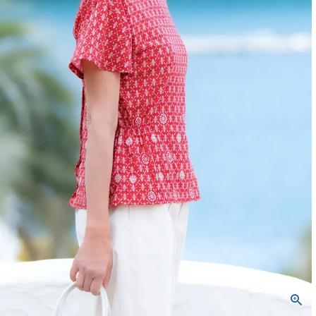
バッグ
ネックレス
定番ベロア
定番スムース
WACOALコラボ商品