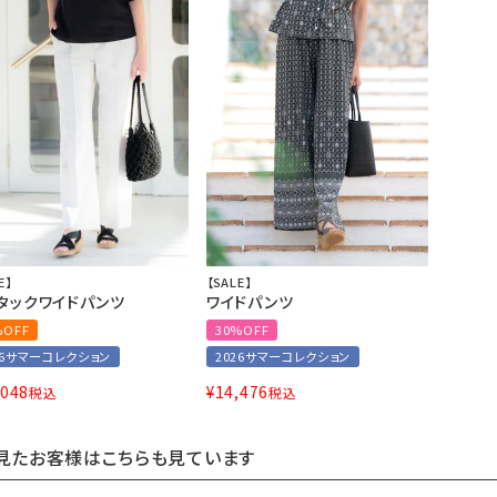
E】
【SALE】
タックワイドパンツ
ワイドパンツ
%OFF
30%OFF
26サマーコレクション
2026サマーコレクション
,048
¥
14,476
税込
税込
見たお客様はこちらも見ています