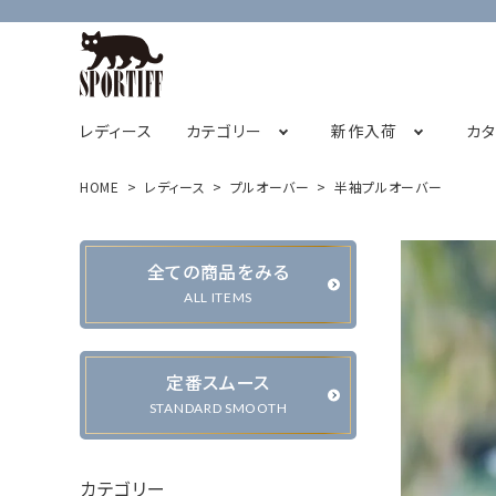
レディース
カテゴリー
新作入荷
カ
HOME
レディース
プルオーバー
半袖プルオーバー
フレンチスリーブ
2026オータムコレクション先行販売
SPORTIFF茅ヶ崎店
チュニック
STAFF BLOG
2026サ
全ての商品をみる
キャミソール
ALL ITEMS
定番スムース
カーディガン・ベスト
ジャケット・ブルゾン
STANDARD SMOOTH
カテゴリー
パンツ
スカート