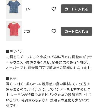
コン
カートに入れる
アカ
カートに入れる
■デザイン
肩幅
裾幅
花柄をモチーフにした小紋のパネル柄です。両脇のギャザ
ーがウエスト位置を高く見せ、足長効果のある半袖プル
オーバーです。前後着用可で前あきの羽織にもなります。
46
102
■素材
49
108
薄くて、軽くて柔らかい、着用感の良い素材。その分透け
感があるので、アイテムによってインナーをおすすめしま
す。レーヨンの特徴であるピリングを糸の段階で防止して
いるので、毛羽立ちも少なく、洗濯後の変化も少ない素
材です。