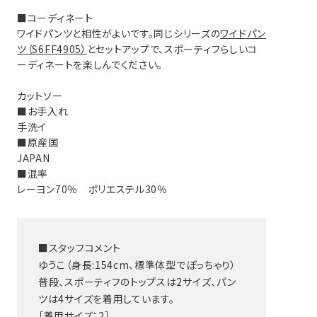
■コーディネート
ワイドパンツと相性がよいです。同じシリーズの
ワイドパン
ツ（S6FF4905）
とセットアップで、スポーティフらしいコ
ーディネートを楽しんでください。
カットソー
■お手入れ
手洗イ
■原産国
JAPAN
■混率
レーヨン70％ ポリエステル30％
■スタッフコメント
ゆうこ（身長:154cm、標準体型でぽっちゃり）
普段、スポーティフのトップスは2サイズ、パン
ツは4サイズを着用しています。
［着用サイズ：2］