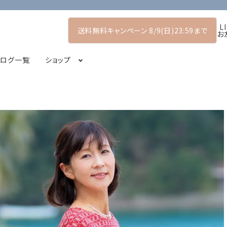
L
送料無料キャンペーン 8/9(日)23:59まで
お
タログ一覧
ショップ
マーコレクション
プルオーバー
POP UP SHOP
シャツ・ブラウス
2026アーリーサマーコレクション
コート