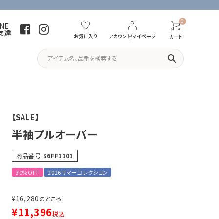
0
INE
友達
お気に入り
アカウント/マイページ
カート
search
パーカー・トレーナー
Tシャツ
【SALE】
半袖プルオーバー
商品番号
S6FF1101
30%OFF
2026サマーコレクション
¥
16,280
のところ
¥
11,396
税込