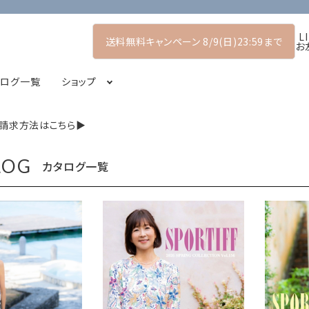
L
送料無料キャンペーン 8/9(日)23:59まで
お
タログ一覧
ショップ
請求方法はこちら▶
アーリーサマーコレクション
プルオーバー
POP UP SHOP
シャツ・ブラウス
2026スプリングコレクション
LOG
カタログ一覧
コート