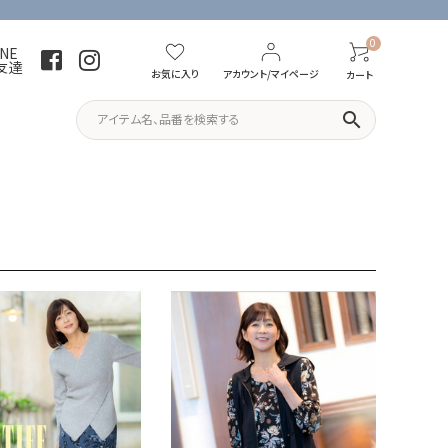
0
INE
友達
お気に入り
アカウント/マイページ
カート
search
パーカー・トレーナー
Tシャツ