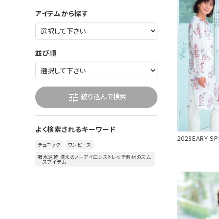
アイテムから探す
並び順
絞り込んで検索
tune
よく検索されるキーワード
2023EARY SP
チュニック
ワンピース
吸水速乾 洗えるノーアイロンストレッチ素材のスム
ースアイテム