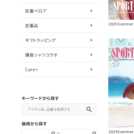
定番ベロア
2025Summer
定番品
ギフトラッピング
鎌倉シャツコラボ
Care+
キーワードから探す
search
価格から探す
2024Summer
円 ～
円