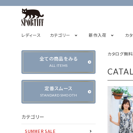
レディース
カテゴリー
新作入荷
カ
カタログ無料
全ての商品をみる
フレンチスリーブ
2026サマーコレクション
SPORTIFF茅ヶ崎店
チュニック
STAFF BLOG
2026
ALL ITEMS
CATA
キャミソール
定番スムース
STANDARD SMOOTH
カーディガン・ベスト
ジャケット・ブルゾン
カテゴリー
SUMMER SALE
パンツ
スカート