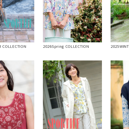
R COLLECTION
2026Spring COLLECTION
2025WINT
バッグ
ネックレス
定番ベロア
定番スムース
WACOALコラボ商品