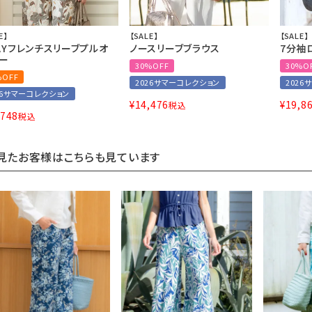
E】
【SALE】
【SALE】
AYフレンチスリーブプルオ
ノースリーブブラウス
7分袖
ー
30%OFF
30%O
%OFF
2026サマーコレクション
2026
26サマーコレクション
¥
14,476
¥
19,8
税込
,748
税込
見たお客様はこちらも見ています