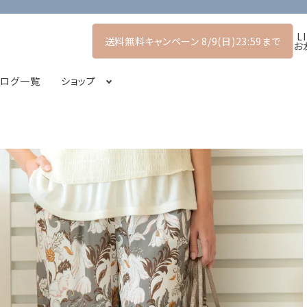
L
送料無料キャンペーン 8/9(日)23:59まで
お
タログ一覧
ショップ
マーコレクション
プルオーバー
POP UP SHOP
シャツ・ブラウス
2026アーリーサマーコレクション
コート