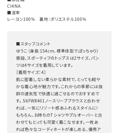
CHINA
■混率
レーヨン100％ 裏地：ポリエステル100％
■スタッフコメント
ゆうこ（身長:154cm、標準体型でぽっちゃり）
普段、スポーティフのトップスは2サイズ、パン
ツは4サイズを着用しています。
［着用サイズ：4］
肌に密着しない柔らかな素材で、とっても軽や
かな着心地が魅力です。これからの季節には抜
群の通気性で快適に過ごせるのでおすすめで
す。 S6FW8401ノースリーブブラウスと合わせ
れば、一気にリゾート感あふれるスタイルに！
もちろん、お持ちのTシャツやプルオーバーと合
わせてもとっても可愛く着こなせます。一枚あ
れば色々なコーディネートが楽しめる、優秀ア