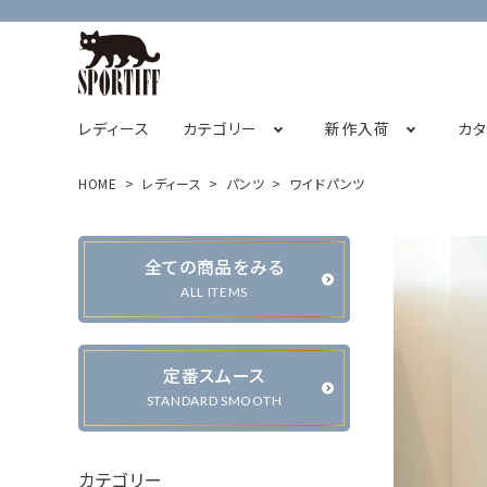
レディース
カテゴリー
新作入荷
カ
HOME
レディース
パンツ
ワイドパンツ
フレンチスリーブ
2026オータムコレクション先行販売
SPORTIFF茅ヶ崎店
チュニック
STAFF BLOG
2026サ
全ての商品をみる
キャミソール
ALL ITEMS
定番スムース
カーディガン・ベスト
ジャケット・ブルゾン
STANDARD SMOOTH
カテゴリー
パンツ
スカート