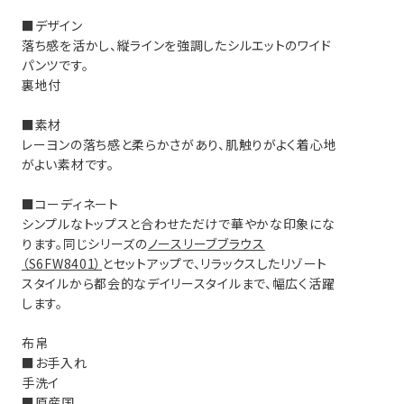
■デザイン
股上
渡り幅
落ち感を活かし、縦ラインを強調したシルエットのワイド
パンツです。
裏地付
33.5
34
■素材
34
36
レーヨンの落ち感と柔らかさがあり、肌触りがよく着心地
がよい素材です。
■コーディネート
シンプルなトップスと合わせただけで華やかな印象にな
ります。同じシリーズの
ノースリーブブラウス
（S6FW8401）
とセットアップで、リラックスしたリゾート
スタイルから都会的なデイリースタイルまで、幅広く活躍
します。
布帛
■お手入れ
手洗イ
■原産国