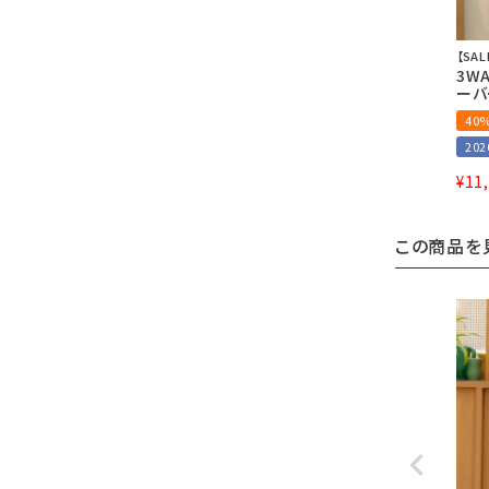
【SAL
3W
ーバ
40
20
¥
11
この商品を