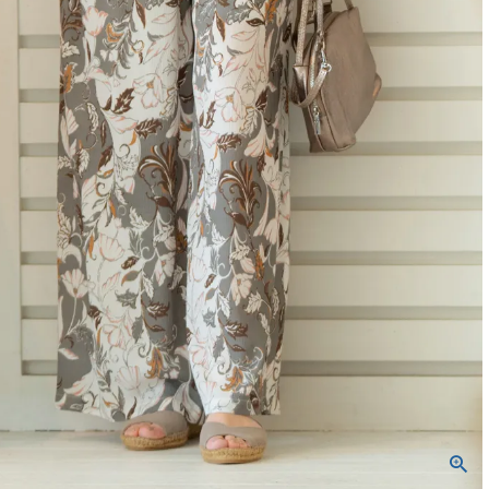
バッグ
ネックレス
定番ベロア
定番スムース
WACOALコラボ商品