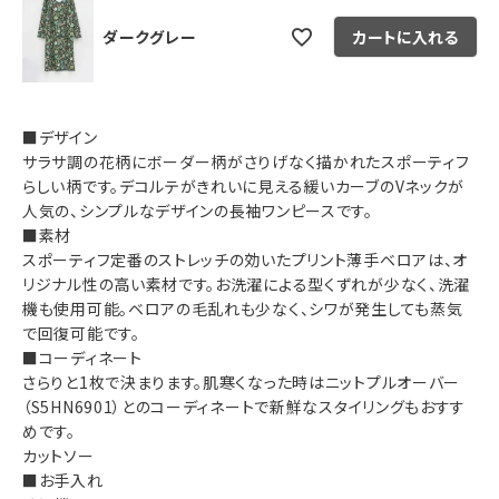
ダークグレー
カートに入れる
■デザイン
サラサ調の花柄にボーダー柄がさりげなく描かれたスポーティフ
らしい柄です。デコルテがきれいに見える緩いカーブのVネックが
人気の、シンプルなデザインの長袖ワンピースです。
■素材
スポーティフ定番のストレッチの効いたプリント薄手ベロアは、オ
リジナル性の高い素材です。お洗濯による型くずれが少なく、洗濯
機も使用可能。ベロアの毛乱れも少なく、シワが発生しても蒸気
で回復可能です。
■コーディネート
さらりと1枚で決まります。肌寒くなった時はニットプルオーバー
（S5HN6901）とのコーディネートで新鮮なスタイリングもおすす
めです。
カットソー
■お手入れ