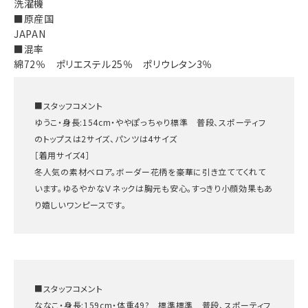
洗濯機
■原産国
JAPAN
■混率
綿72％ ポリエステル25％ ポリウレタン3％
■スタッフコメント
ゆうこ・身長:154cm・ややぽっちゃり標準 普段、スポーティフ
のトップスは2サイズ、パンツは4サイズ
［着用サイズ4］
冬人気の素材ベロア。ボーダー花柄を豪華に引き立ててくれて
います。ゆるやかなＶネックは胸元も安心。すっきり小顔効果もあ
り嬉しいワンピースです。
■スタッフコメント
ななこ・身長:159cm・体重49? 標準標準 普段、スポーティフ