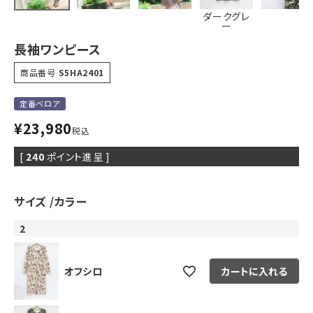
ダークグレ
ー
長袖ワンピース
商品番号
S5HA2401
定番ベロア
¥
23,980
税込
[
240
ポイント進呈 ]
サイズ
カラー
2
オフシロ
カートに入れる