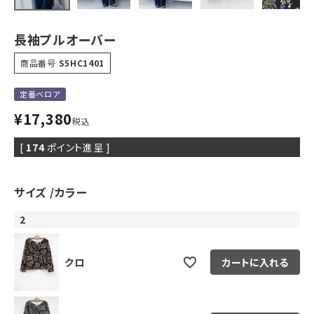
長袖プルオーバー
商品番号
S5HC1401
定番ベロア
¥
17,380
税込
[
174
ポイント進呈 ]
サイズ
カラー
2
クロ
カートに入れる