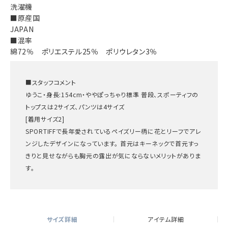
洗濯機
■原産国
JAPAN
■混率
綿72％ ポリエステル25％ ポリウレタン3％
■スタッフコメント
ゆうこ・身長:154cm・ややぽっちゃり標準 普段、スポーティフの
トップスは2サイズ、パンツは4サイズ
[着用サイズ2]
SPORTIFFで長年愛されているペイズリー柄に花とリーフでアレ
ンジしたデザインになっています。 首元はキーネックで首元すっ
きりと見せながらも胸元の露出が気にならないメリットがありま
す。
サイズ詳細
アイテム詳細