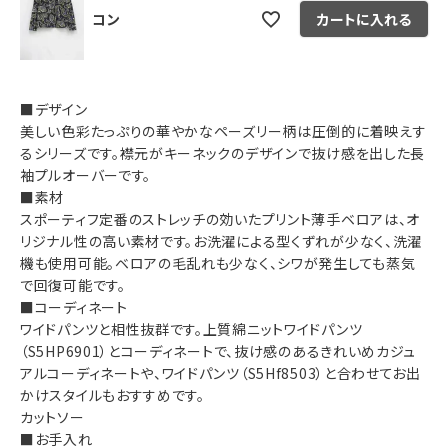
コン
カートに入れる
■デザイン
美しい色彩たっぷりの華やかなペーズリー柄は圧倒的に着映えす
るシリーズです。襟元がキーネックのデザインで抜け感を出した長
袖プルオーバーです。
■素材
スポーティフ定番のストレッチの効いたプリント薄手ベロアは、オ
リジナル性の高い素材です。お洗濯による型くずれが少なく、洗濯
機も使用可能。ベロアの毛乱れも少なく、シワが発生しても蒸気
で回復可能です。
■コーディネート
ワイドパンツと相性抜群です。上質綿ニットワイドパンツ
（S5HP6901）とコーディネートで、抜け感のあるきれいめカジュ
アルコーディネートや、ワイドパンツ（S5Hf8503）と合わせてお出
かけスタイルもおすすめです。
カットソー
■お手入れ