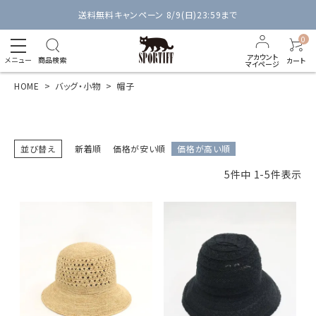
送料無料キャンペーン 8/9(日)23:59まで
0
アカウント
メニュー
商品検索
カート
マイページ
HOME
バッグ・小物
帽子
並び替え
新着順
価格が安い順
価格が高い順
5
件中
1
-
5
件表示