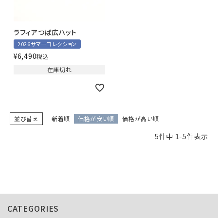
ラフィアつば広ハット
2026サマーコレクション
¥
6,490
税込
在庫切れ
並び替え
新着順
価格が安い順
価格が高い順
5
件中
1
-
5
件表示
CATEGORIES