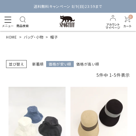
送料無料キャンペーン 8/9(日)23:59まで
0
アカウント
メニュー
商品検索
カート
マイページ
HOME
バッグ・小物
帽子
並び替え
新着順
価格が安い順
価格が高い順
5
件中
1
-
5
件表示