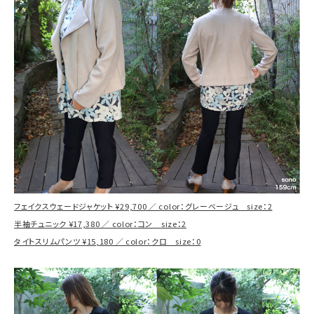
フェイクスウェードジャケット ¥29,700 ／ color：グレーベージュ size：2
半袖チュニック ¥17,380 ／ color：コン size：2
タイトスリムパンツ ¥15,180 ／ color：クロ size：0