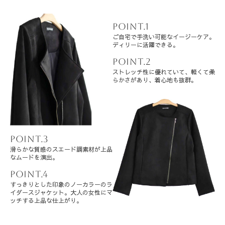
POINT.1
ご自宅で手洗い可能なイージーケア。
ディリーに活躍できる。
POINT.2
ストレッチ性に優れていて、
軽くて柔
らかさがあり、着心地も抜群。
POINT.3
滑らかな質感のスエード調素材が
上品
なムードを演出。
POINT.4
すっきりとした印象のノーカラーの
ラ
イダースジャケット。
大人の女性にマ
ッチする上品な仕上がり。