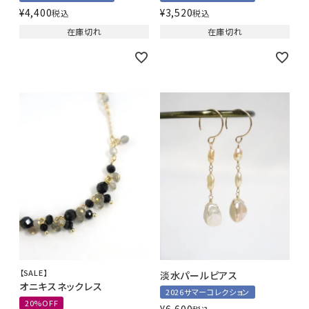
¥
4,400
¥
3,520
税込
税込
在庫切れ
在庫切れ
【SALE】
淡水パールピアス
オニキスネックレス
2026サマーコレクション
20%OFF
¥
6,600