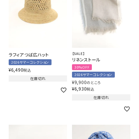
【SALE】
ラフィアつば広ハット
リネンストール
2026サマーコレクション
30%OFF
¥
6,490
税込
2026サマーコレクション
在庫切れ
¥
9,900
のところ
¥
6,930
税込
在庫切れ