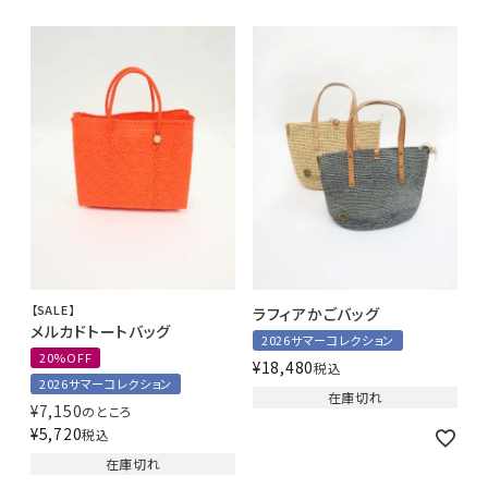
【SALE】
ラフィアかごバッグ
メルカドトートバッグ
2026サマーコレクション
20%OFF
¥
18,480
税込
2026サマーコレクション
在庫切れ
¥
7,150
のところ
¥
5,720
税込
在庫切れ