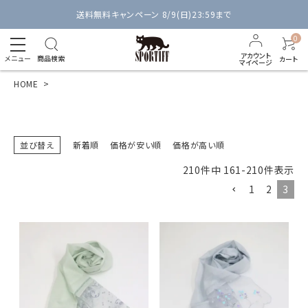
送料無料キャンペーン 8/9(日)23:59まで
0
アカウント
メニュー
商品検索
カート
マイページ
HOME
並び替え
新着順
価格が安い順
価格が高い順
210
件中
161
-
210
件表示
1
2
3