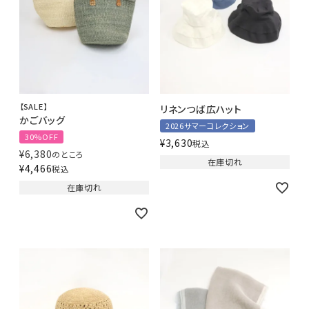
【SALE】
リネンつば広ハット
かごバッグ
2026サマーコレクション
30%OFF
¥
3,630
税込
¥
6,380
のところ
在庫切れ
¥
4,466
税込
在庫切れ