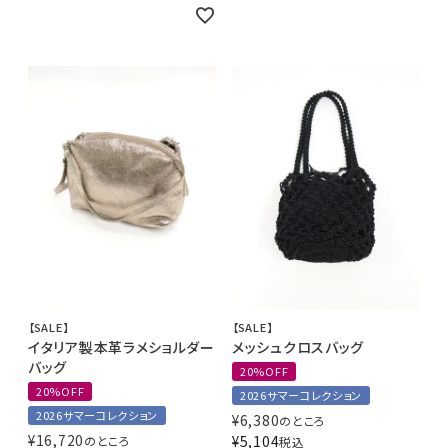
【SALE】
【SALE】
イタリア製本革ラメショルダー
メッシュクロスバッグ
バッグ
20%OFF
20%OFF
2026サマーコレクション
2026サマーコレクション
¥
6,380
のところ
¥
16,720
¥
5,104
のところ
税込