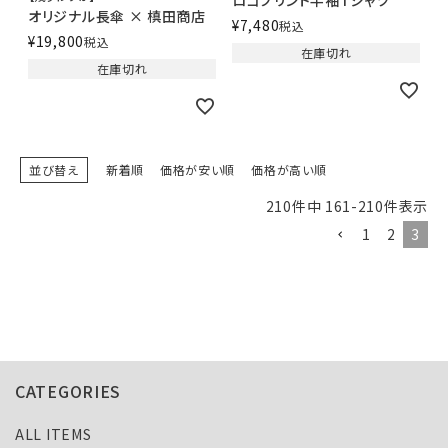
ロゴプリント半袖Tシャツ
オリジナル長傘 × 槙田商店
¥
7,480
税込
¥
19,800
税込
在庫切れ
在庫切れ
並び替え
新着順
価格が安い順
価格が高い順
210
件中
161
-
210
件表示
1
2
3
CATEGORIES
ALL ITEMS