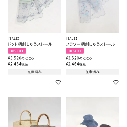
【SALE】
【SALE】
ドット柄刺しゅうストール
フラワー柄刺しゅうストール
30%OFF
30%OFF
¥
3,520
¥
3,520
のところ
のところ
¥
2,464
¥
2,464
税込
税込
在庫切れ
在庫切れ