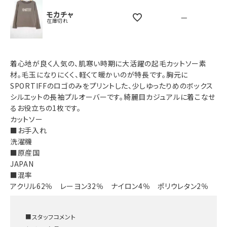
モカチャ
—
在庫切れ
着心地が良く人気の、肌寒い時期に大活躍の起毛カットソー素
材。毛玉になりにくく、軽くて暖かいのが特長です。胸元に
SPORTIFFのロゴのみをプリントした、少しゆったりめのボックス
シルエットの長袖プルオーバーです。綺麗目カジュアルに着こなせ
るお役立ちの1枚です。
カットソー
■お手入れ
洗濯機
■原産国
JAPAN
■混率
アクリル62％ レーヨン32％ ナイロン4％ ポリウレタン2％
■スタッフコメント