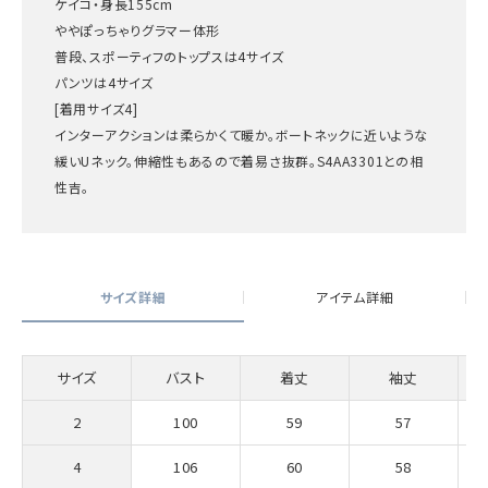
ケイコ・身長155cm
ややぽっちゃりグラマー体形
普段、スポーティフのトップスは4サイズ
パンツは4サイズ
[着用サイズ4]
インターアクションは柔らかくて暖か。ボートネックに近いような
緩いUネック。伸縮性もあるので着易さ抜群。S4AA3301との相
性吉。
サイズ詳細
アイテム詳細
サイズ
バスト
着丈
袖丈
2
100
59
57
4
106
60
58