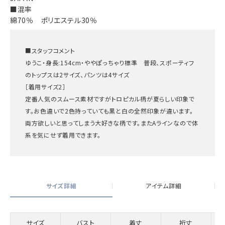
■混率
綿70％ ポリエステル30％
■スタッフコメント
ゆうこ・身長:154cm・ややぽっちゃり標準 普段、スポーティフ
のトップスは2サイズ、パンツは4サイズ
［着用サイズ2］
定番人気のスムース素材ですがトロピカル柄が夏らしい印象で
す。お色違いで2色持っていても黒と白の全然印象が違います。
両方欲しいと思ってしまう大好きな柄です。またAラインなので体
系を気にせず着用できます。
サイズ詳細
アイテム詳細
サイズ
バスト
着丈
裄丈