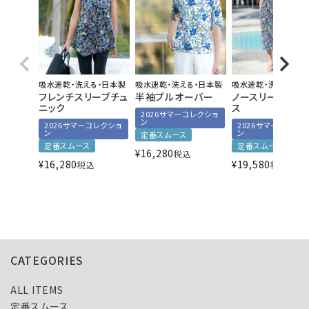
吸水速乾・洗える・日本製
吸水速乾・洗える・日本製
吸水速乾・洗える・日
フレンチスリーブチュ
半袖プルオーバー
ノースリーブワン
ニック
ス
2026サマーコレクショ
ン
2026サマーコレクショ
2026サマーコレクシ
ン
ン
定番スムース
定番スムース
定番スムース
¥
16,280
税込
¥
16,280
¥
19,580
税込
税込
CATEGORIES
ALL ITEMS
定番スムース