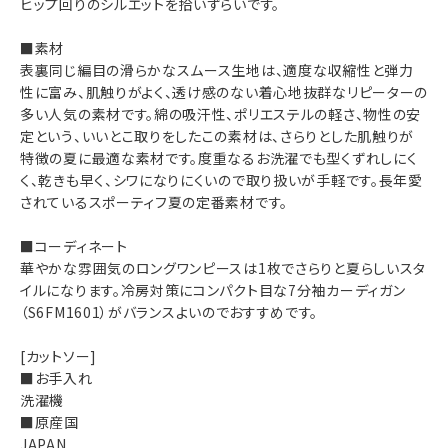
ヒップ回りのシルエットを拾いずらいです。
■素材
表裏同じ編目の滑らかなスムース生地は、適度な収縮性と弾力
性に富み、肌触りがよく、透け感のない着心地抜群なリピーターの
多い人気の素材です。綿の吸汗性、ポリエステルの軽さ、物性の安
定という、いいとこ取りをしたこの素材は、さらりとした肌触りが
特徴の夏に最適な素材です。度重なるお洗濯でも型くずれしにく
く、乾きも早く、シワになりにくいので取り扱いが手軽です。長年愛
されているスポーティフ夏の定番素材です。
■コーディネート
華やかな雰囲気のロングワンピースは1枚でさらりと夏らしいスタ
イルになります。冷房対策にコンパクト目な
7分袖カーディガン
（S6FM1601）
がバランスよいのでおすすめです。
[カットソー]
■お手入れ
洗濯機
■原産国
JAPAN