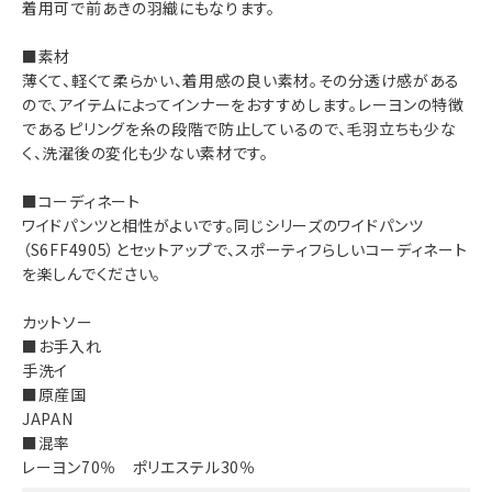
着用可で前あきの羽織にもなります。
■素材
薄くて、軽くて柔らかい、着用感の良い素材。その分透け感がある
ので、アイテムによってインナーをおすすめします。レーヨンの特徴
であるピリングを糸の段階で防止しているので、毛羽立ちも少な
く、洗濯後の変化も少ない素材です。
■コーディネート
ワイドパンツと相性がよいです。同じシリーズの
ワイドパンツ
（S6FF4905）
とセットアップで、スポーティフらしいコーディネート
を楽しんでください。
カットソー
■お手入れ
手洗イ
■原産国
JAPAN
■混率
レーヨン70％ ポリエステル30％