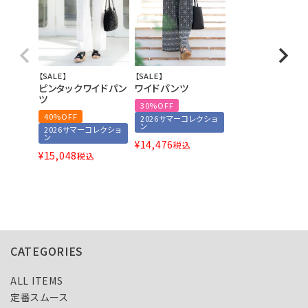
【SALE】
【SALE】
ピンタックワイドパン
ワイドパンツ
ツ
30%OFF
40%OFF
2026サマーコレクショ
ン
2026サマーコレクショ
ン
¥
14,476
税込
¥
15,048
税込
CATEGORIES
ALL ITEMS
定番スムース