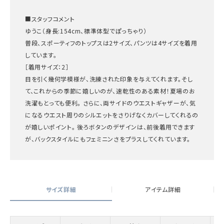
■スタッフコメント
ゆうこ（身長:154cm、標準体型でぽっちゃり）
普段、スポーティフのトップスは2サイズ、パンツは4サイズを着用
しています。
［着用サイズ：2］
目を引く幾何学模様が、洗練された印象を与えてくれます。そし
て、これからの季節に嬉しいのが、速乾性のある素材！夏場のお
洗濯もとっても便利。 さらに、両サイドのウエストギャザーが、気
になるウエスト周りのシルエットをさりげなくカバーしてくれるの
が嬉しいポイント。 後ろボタンのデザインは、前後着用できます
が、バックスタイルにもフェミニンさをプラスしてくれています。
サイズ詳細
アイテム詳細