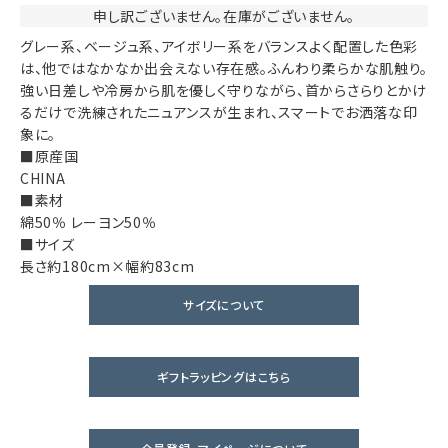
申し訳ございません。在庫がございません。
グレー系、ベージュ系、アイボリー系をバランスよく配置した色彩
は、他ではなかなか出会えない存在感。ふんわり柔らかな肌触り。
強い日差しや冷房から肌を優しく守りながら、首からさらりとかけ
るだけで洗練されたニュアンスが生まれ、スマートでお洒落な印
象に。
■原産国
CHINA
■素材
綿50％ レーヨン50％
■サイズ
長さ約180cm×幅約83cm
サイズについて
ギフトラッピングはこちら