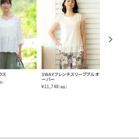
ウス
3WAYフレンチスリーブプルオ
長袖プルオーバ
ーバー
¥
8,448
込）
（税込）
¥
11,748
（税込）