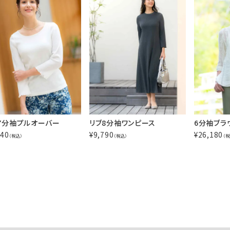
7分袖プルオーバー
リブ8分袖ワンピース
6分袖ブラ
940
¥
9,790
¥
26,180
（税込）
（税込）
（税