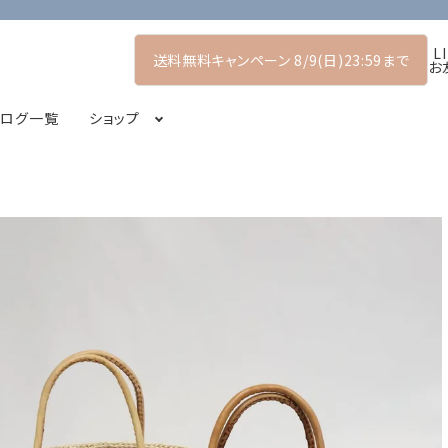
L
送料無料キャンペーン 8/9(日)23:59まで
お
タログ一覧
ショップ
マーコレクション
プルオーバー
POP UP SHOP
シャツ・ブラウス
2026アーリーサマーコレクション
コート