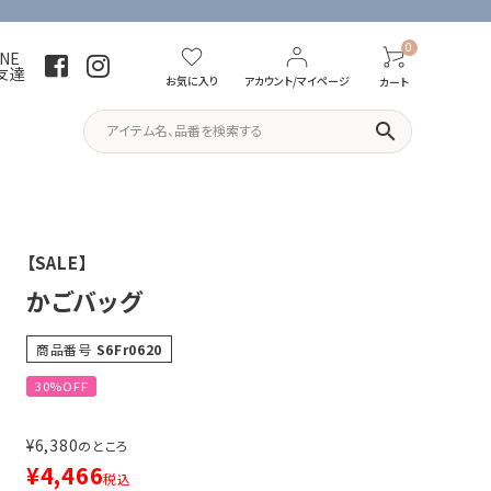
0
INE
友達
お気に入り
アカウント/マイページ
カート
search
パーカー・トレーナー
Tシャツ
【SALE】
かごバッグ
商品番号
S6Fr0620
30%OFF
¥
6,380
のところ
¥
4,466
税込