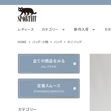
レディース
カテゴリー
新作入荷
カ
HOME
バッグ・小物
バッグ
かごバッグ
フレンチスリーブ
2026オータムコレクション先行販売
SPORTIFF茅ヶ崎店
チュニック
STAFF BLOG
2026サ
全ての商品をみる
キャミソール
ALL ITEMS
定番スムース
カーディガン・ベスト
ジャケット・ブルゾン
STANDARD SMOOTH
カテゴリー
パンツ
スカート