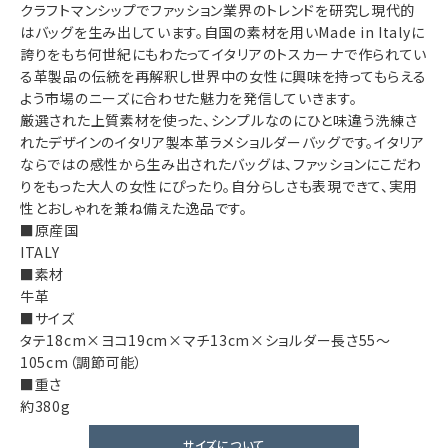
クラフトマンシップでファッション業界のトレンドを研究し現代的
はバッグを生み出しています。自国の素材を用いMade in Italyに
誇りをもち何世紀にもわたってイタリアのトスカーナで作られてい
る革製品の伝統を再解釈し世界中の女性に興味を持ってもらえる
よう市場のニーズに合わせた魅力を発信していきます。
厳選された上質素材を使った、シンプルなのにひと味違う洗練さ
れたデザインのイタリア製本革ラメショルダーバッグです。イタリア
ならではの感性から生み出されたバッグは、ファッションにこだわ
りをもった大人の女性にぴったり。自分らしさも表現できて、実用
性とおしゃれを兼ね備えた逸品です。
■原産国
ITALY
■素材
牛革
■サイズ
タテ18cm×ヨコ19cm×マチ13cm×ショルダー長さ55～
105cm（調節可能）
■重さ
約380g
サイズについて