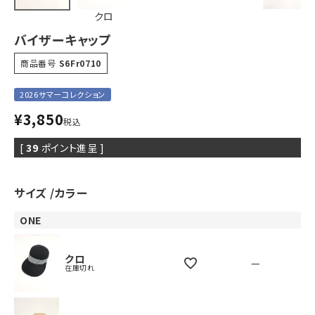
クロ
バイザーキャップ
商品番号
S6Fr0710
2026サマーコレクション
¥
3,850
税込
[
39
ポイント進呈 ]
サイズ
カラー
ONE
クロ
—
在庫切れ