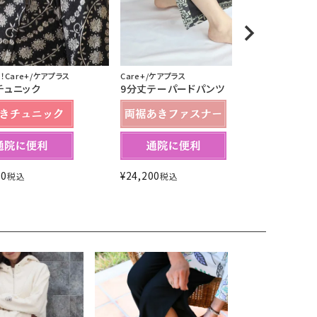
Care+/ケアプラス
Care+/ケ
Care+/ケアプラス
9分丈テーパードパンツ
ストレー
チュニック
¥
24,200
¥
24,200
00
税込
税込