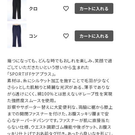
クロ
カートに入れる
コン
カートに入れる
幾つになっても、どんな時でもおしれを楽しみ、笑顔で過
ごしていただきたいという想いから生まれた
「SPORTIFFケアプラス」。
素材は、糸にシルケット加工を施すことで毛羽が少なく
さらっとした肌触りと綺麗な光沢がある、薄手でありな
がら透けにくく、綿100％とは思えないドレープ性を実現
た強撚度スムースを使用。
診察やサポーター替えに大変便利な、両脇に裾から膝上
までの開閉ファスナーを付けた、お腹スッキリ腰まで安
心なテーパードパンツです。ファスナーが肌に直接当た
らない仕様、ウエスト調節ゴム機能や後ポケット、お腹ス
ッキリ仕上げでお名前タグ付き。あったら良いなを形にし