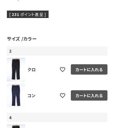
[
231
ポイント進呈 ]
サイズ
カラー
2
ピヤス・イヤリング
雑貨・ギフト・食品
定番品
ギフトラッピング
クロ
カートに入れる
コン
カートに入れる
4