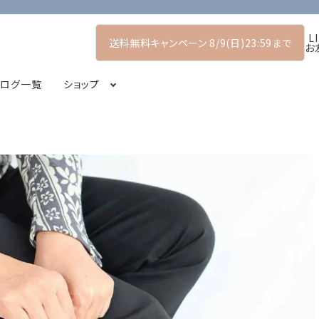
L
送料無料キャンペーン 8/9(日)23:59まで
お
タログ一覧
ショップ
マーコレクション
プルオーバー
POP UP SHOP
シャツ・ブラウス
2026アーリーサマーコレクション
コート