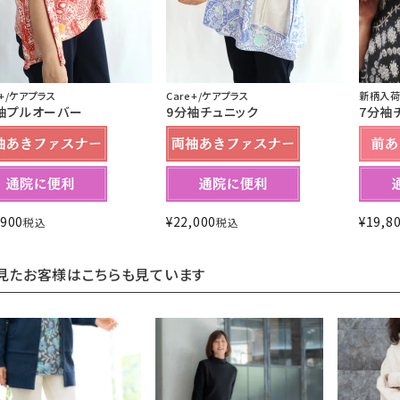
e+/ケアプラス
Care+/ケアプラス
新柄入荷！
袖プルオーバー
9分袖チュニック
7分袖
,900
¥
22,000
¥
19,8
税込
税込
見たお客様はこちらも見ています