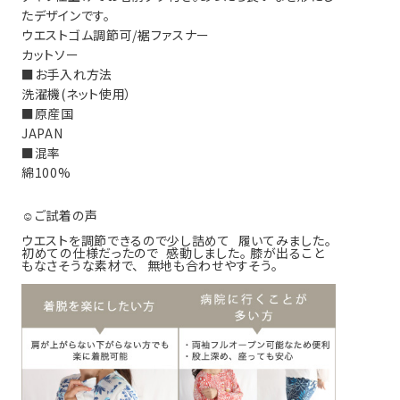
たデザインです。
ウエストゴム調節可/裾ファスナー
カットソー
■お手入れ方法
洗濯機(ネット使用）
■原産国
JAPAN
■混率
綿100%
☺ご試着の声
ウエストを調節できるので少し詰めて 履いてみました。
初めての仕様だったので 感動しました。 膝が出ること
股上
渡り幅
もなさそうな素材で、 無地も合わせやすそう。
25
28
25.5
30