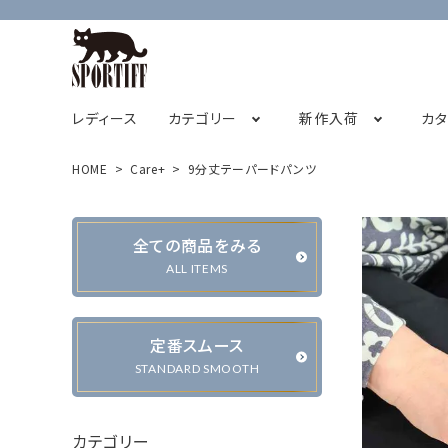
レディース
カテゴリー
新作入荷
カ
HOME
Care+
9分丈テーパードパンツ
フレンチスリーブ
2026オータムコレクション先行販売
SPORTIFF茅ヶ崎店
チュニック
STAFF BLOG
2026サ
全ての商品をみる
キャミソール
ALL ITEMS
定番スムース
カーディガン・ベスト
ジャケット・ブルゾン
STANDARD SMOOTH
カテゴリー
パンツ
スカート