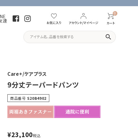
0
INE
友達
お気に入り
アカウント/マイページ
カート
search
パーカー・トレーナー
Tシャツ
Care+/ケアプラス
9分丈テーパードパンツ
商品番号
S20B4902
¥
23,100
税込