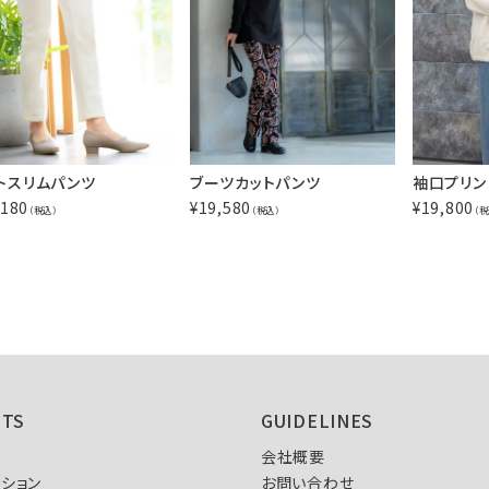
トスリムパンツ
ブーツカットパンツ
袖口プリン
,180
¥
19,580
¥
19,800
（税込）
（税込）
（税
NTS
GUIDELINES
会社概要
ション
お問い合わせ