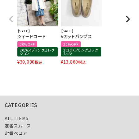
【SALE】
【SALE】
ツィ－ドコート
Vカットパンプス
30%OFF
30%OFF
2026スプリングコレク
2026スプリングコレク
ション
ション
¥
30,030
¥
13,860
税込
税込
CATEGORIES
ALL ITEMS
定番スムース
定番ベロア