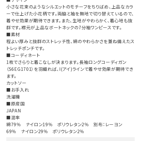
小さな花束のようなシルエットのモチーフをちりばめ、上品なカラ
ーで仕上げた小花柄です。両脇と袖を無地で切り替えているので、
着やせ効果が期待できます。また、生地がやわらかく、着心地も抜
群です。襟元が上品なボートネックの7分袖ワンピースです。
■素材
程よい厚みと抜群のストレッチ性、綿のやわらかさを兼ね備えたス
トレッチポンチです。
■コーディネート
1枚でさらりと着こなしが決まります。長袖ロングコーディガン
（S6EG1701）を羽織れば、I(アイ)ラインで着やせ効果が期待でき
ます。
カットソー
■お手入れ
洗濯機
■原産国
JAPAN
■混率
綿79％ ナイロン19％ ポリウレタン2％ 別布：レーヨン
69％ ナイロン29％ ポリウレタン2％