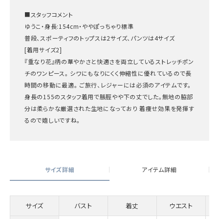
■スタッフコメント
ゆうこ・身長:154cm・ややぽっちゃり標準
普段、スポーティフのトップスは2サイズ、パンツは4サイズ
[着用サイズ2]
『重なり花』柄の華やかさと快適さを両立しているストレッチポン
チのワンピース。 シワにもなりにくく伸縮性に優れているので長
時間の移動に最適。 ご旅行、レジャーには必須のアイテムです。
身長の155のスタッフ着用で脹脛やや下の丈でした。無地の脇部
分は柔らかな厳選された生地になっており 着痩せ効果を発揮す
るので嬉しいですね。
サイズ詳細
アイテム詳細
サイズ
バスト
着丈
ウエスト