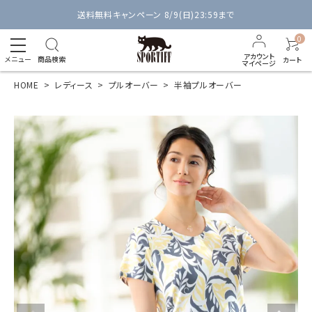
送料無料キャンペーン 8/9(日)23:59まで
0
アカウント
メニュー
商品検索
カート
マイページ
HOME
レディース
プルオーバー
半袖プルオーバー