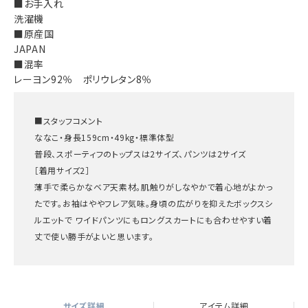
■お手入れ
洗濯機
■原産国
JAPAN
■混率
レーヨン92％ ポリウレタン8％
■スタッフコメント
ななこ・身長159cm・49kg・標準体型
普段、スポーティフのトップスは2サイズ、パンツは2サイズ
［着用サイズ2］
薄手で柔らかなベア天素材。肌触りがしなやかで着心地がよかっ
たです。お袖はややフレア気味。身頃の広がりを抑えたボックスシ
ルエットで ワイドパンツにもロングスカートにも合わせやすい着
丈で使い勝手がよいと思います。
サイズ詳細
アイテム詳細