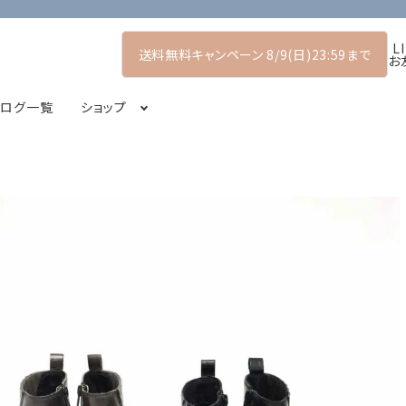
L
送料無料キャンペーン 8/9(日)23:59まで
お
タログ一覧
ショップ
マーコレクション
プルオーバー
POP UP SHOP
シャツ・ブラウス
2026アーリーサマーコレクション
コート