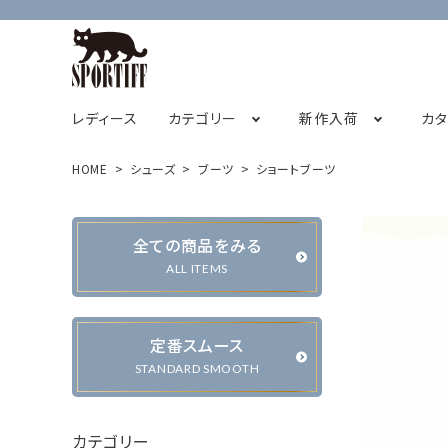
レディース
カテゴリー
新作入荷
カ
HOME
シューズ
ブーツ
ショートブーツ
フレンチスリーブ
2026オータムコレクション先行販売
SPORTIFF茅ヶ崎店
チュニック
STAFF BLOG
2026サ
全ての商品をみる
キャミソール
ALL ITEMS
定番スムース
カーディガン・ベスト
ジャケット・ブルゾン
STANDARD SMOOTH
カテゴリー
パンツ
スカート