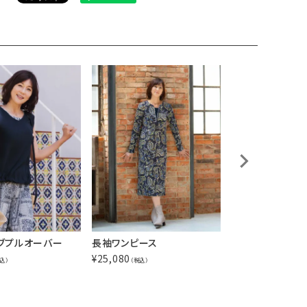
ブプルオーバー
長袖ワンピース
ノースリーブプル
¥
25,080
¥
13,200
込）
（税込）
（税込）