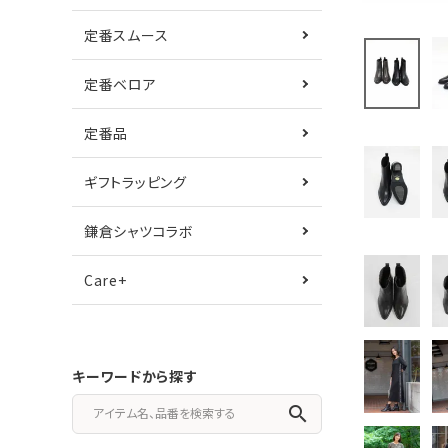
定番スムース
定番ベロア
定番品
ギフトラッピング
鎌倉シャツコラボ
Care+
キーワードから探す
search