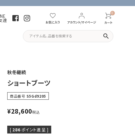
0
INE
友達
お気に入り
アカウント/マイページ
カート
search
パーカー・トレーナー
Tシャツ
秋冬継続
ショートブーツ
商品番号
S5Gd9205
¥
28,600
税込
[
286
ポイント進呈 ]