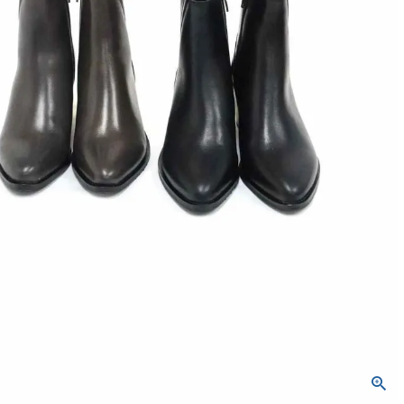
バッグ
ネックレス
定番ベロア
定番スムース
WACOALコラボ商品