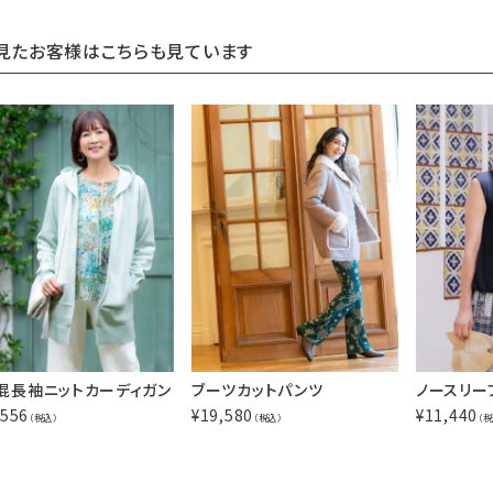
見たお客様はこちらも見ています
混長袖ニットカーディガン
ブーツカットパンツ
ノースリー
,556
¥
19,580
¥
11,440
（税込）
（税込）
（税