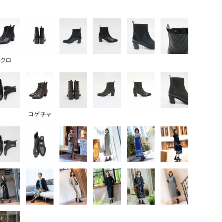
クロ
コゲチャ