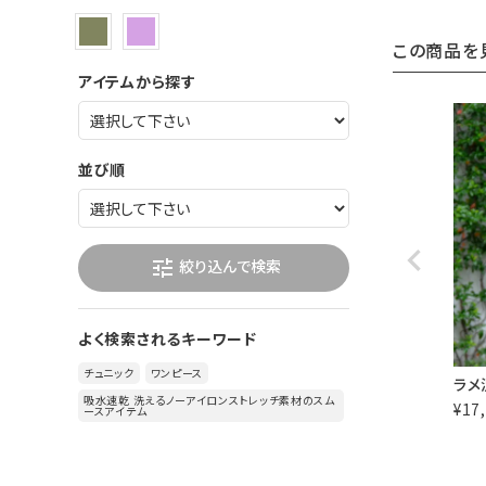
この商品を
アイテムから探す
並び順
絞り込んで検索
tune
よく検索されるキーワード
チュニック
ワンピース
ラメ
吸水速乾 洗えるノーアイロンストレッチ素材のスム
¥
17
ースアイテム