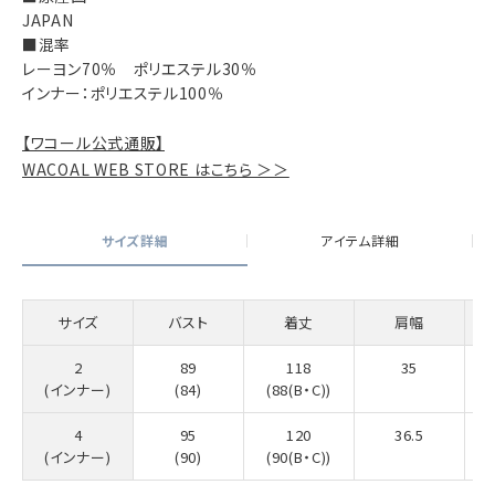
JAPAN
■混率
レーヨン70％ ポリエステル30％
インナー：ポリエステル100％
【ワコール公式通販】
WACOAL WEB STORE はこちら ＞＞
サイズ詳細
アイテム詳細
サイズ
バスト
着丈
肩幅
2
89
118
35
(インナー)
(84)
(88(B・C))
4
95
120
36.5
(インナー)
(90)
(90(B・C))