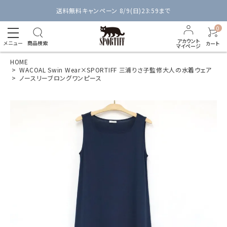
送料無料キャンペーン 8/9(日)23:59まで
0
アカウント
メニュー
商品検索
カート
マイページ
HOME
WACOAL Swin Wear×SPORTIFF 三浦りさ子監修大人の水着ウェア
ノースリーブロングワンピース