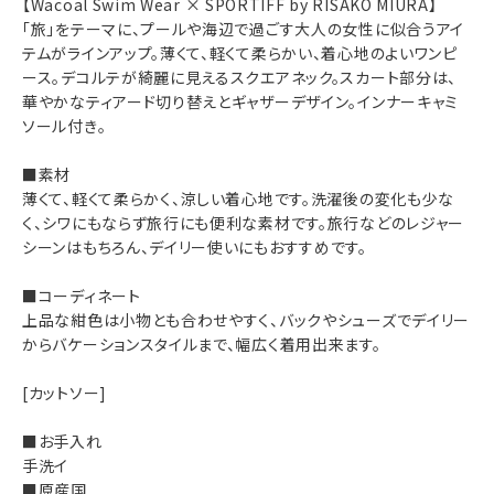
【Wacoal Swim Wear × SPORTIFF by RISAKO MIURA】
「旅」をテーマに、プールや海辺で過ごす大人の女性に似合うアイ
テムがラインアップ。薄くて、軽くて柔らかい、着心地のよいワンピ
ース。デコルテが綺麗に見えるスクエアネック。スカート部分は、
華やかなティアード切り替えとギャザーデザイン。インナーキャミ
ソール付き。
■素材
薄くて、軽くて柔らかく、涼しい着心地です。洗濯後の変化も少な
く、シワにもならず旅行にも便利な素材です。旅行などのレジャー
シーンはもちろん、デイリー使いにもおすすめです。
■コーディネート
上品な紺色は小物とも合わせやすく、バックやシューズでデイリー
からバケーションスタイルまで、幅広く着用出来ます。
[カットソー]
■お手入れ
手洗イ
■原産国