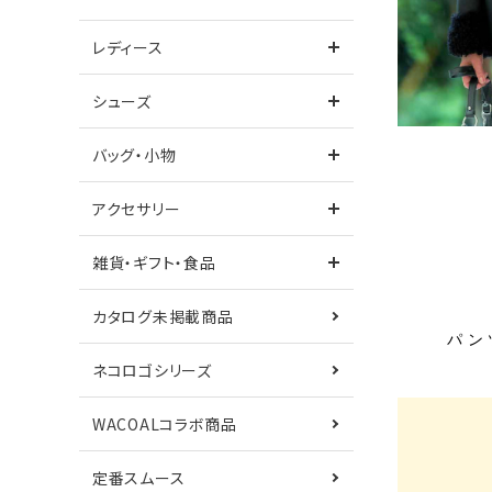
レディース
ワンピース
シューズ
バッグ・小物
シューズ
サンダル
アクセサリー
カタログ未掲載商品
ネコロゴシリーズ
雑貨・ギフト・食品
鎌倉シャツコラボ
Care+
カタログ未掲載商品
パン
ネコロゴシリーズ
WACOALコラボ商品
定番スムース