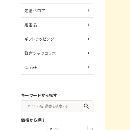
定番ベロア
定番品
ギフトラッピング
鎌倉シャツコラボ
Care+
キーワードから探す
search
価格から探す
円 ～
円