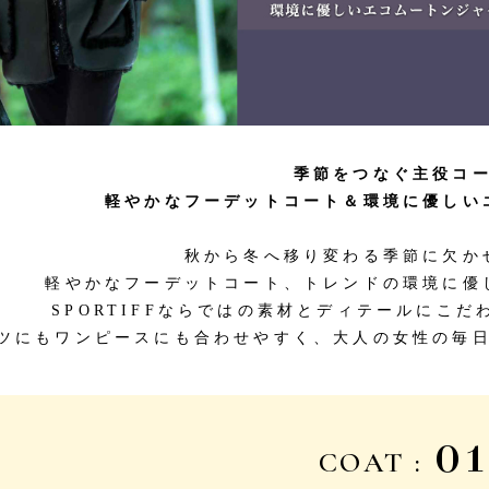
季節をつなぐ主役コ
バッグ
ネックレス
軽やかなフーデットコート＆
環境に優しい
定番ベロア
定番スムース
秋から冬へ移り変わる季節に欠か
WACOALコラボ商品
軽やかなフーデットコート、
トレンドの環境に優
SPORTIFFならではの素材と
ディテールにこだ
ツにもワンピースにも合わせやすく、
大人の女性の毎
01
COAT :