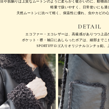
た目や肌触りは上質なムートンのように柔らかく暖かいのに、
動物由
軽量で扱いやすく、日常使いにも適
天然ムートンに比べて軽く、保温性に優れ、
虫やカビの
DETAIL
エコファー・エコレザーは、高級感がありつつ
上品
ポケット・襟・袖口にあしらったボアは、
細部までこ
SPORTIFFロゴ入りオリジナルコンチョ釦