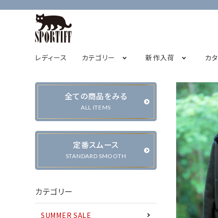
レディース
カテゴリー
新作入荷
カ
全ての商品をみる
フレンチスリーブ
2026オータムコレクション先行販売
SPORTIFF茅ヶ崎店
チュニック
STAFF BLOG
2026サ
ALL ITEMS
キャミソール
定番スムース
STANDARD SMOOTH
カーディガン・ベスト
ジャケット・ブルゾン
カテゴリー
SUMMER SALE
パンツ
スカート