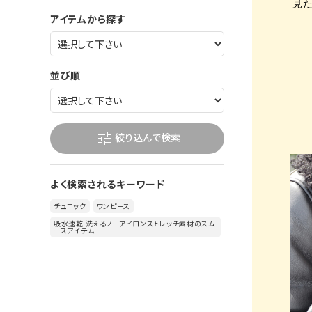
見
アイテムから探す
並び順
絞り込んで検索
tune
よく検索されるキーワード
チュニック
ワンピース
吸水速乾 洗えるノーアイロンストレッチ素材のスム
ースアイテム