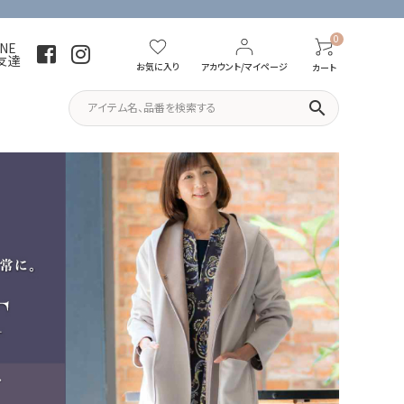
0
INE
友達
お気に入り
アカウント/マイページ
カート
search
パーカー・トレーナー
Tシャツ