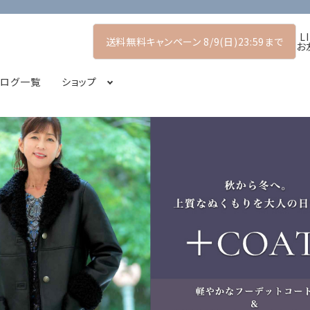
L
送料無料キャンペーン 8/9(日)23:59まで
お
タログ一覧
ショップ
マーコレクション
プルオーバー
POP UP SHOP
シャツ・ブラウス
2026アーリーサマーコレクション
コート