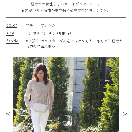
軽やかで⼥性らしいニットプルオーバー。
清涼感のある編地が春の装いを華やかに演出します。
color
ブルー・オレンジ
size
2 (9号相当)・4 (13号相当)
fabric
和紙⽷とカスリネップ⽷をミックスした、さらりと軽やか
な⿅の⼦編み素材。