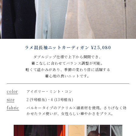
ラメ混長袖ニットカーディガン ¥25,080
ダブルジップ仕様で上下から開閉でき、
着こなしに合わせてバランス調整が可能。
軽くて温かみがあり、季節の変わり⽬に活躍する
着⼼地の良いニットです。
color
アイボリー・ミント・コン
size
2 (9号相当)・4 (13号相当)
fabric
バルキータイプのアクリル×綿素材を使⽤。さりげなく効
かせたラメ使いが、⼥性らしい華やかさをプラス。