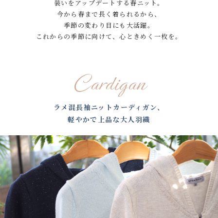
装いをアップデートする春ニット。
今から春まで⻑く着られるから、
季節の変わり⽬にも⼤活躍。
これからの季節に向けて、⼼ときめく⼀枚を。
Cardigan
ラメ混⻑袖ニットカーディガン、
軽やかで上品な⼤⼈⽻織