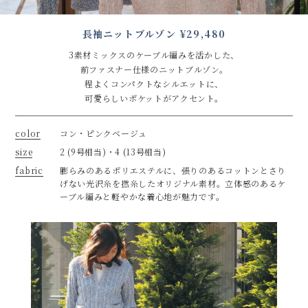
長袖ニットブルゾン ¥29,480
3素材ミックスのケーブル編みを活かした、
前ファスナー仕様のニットブルゾン。
程よくコンパクトなシルエットに、
可愛らしいポケットがアクセント。
color
コン・ピンクベージュ
size
2 (9号相当)・4 (13号相当)
fabric
膨らみのあるポリエステルに、張りのあるコットンとさり
げない光沢⽷を撚⽷したオリジナル素材。⽴体感のあるケ
ーブル編みと軽やかな着⼼地が魅⼒です。