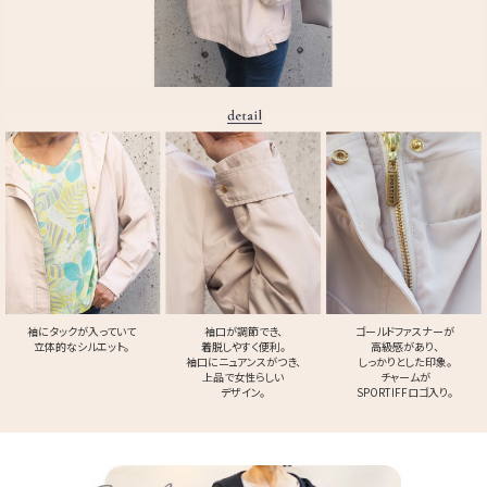
袖にタックが入っていて
袖口が調節でき、
ゴールドファスナーが
立体的なシルエット。
着脱しやすく便利。
高級感があり、
袖口にニュアンスがつき、
しっかりとした印象。
上品で女性らしい
チャームが
デザイン。
SPORTIFFロゴ入り。