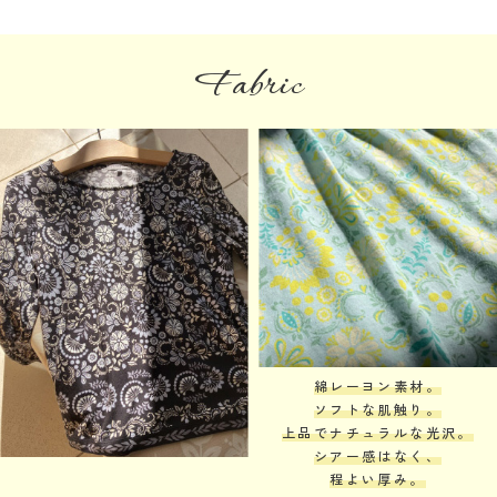
Fabric
綿レーヨン素材。
ソフトな肌触り。
上品でナチュラルな光沢。
シアー感はなく、
程よい厚み。