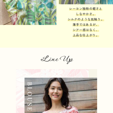
レーヨン独特の軽さと
しなやかさ。
シルクのような肌触り。
薄手ではあるが、
シアー感はなく、
上品な仕上がり。
Line Up