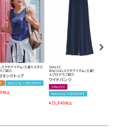
ALコラボアイテム/三浦りさ子さ
【SALE】
【SALE】
でご紹介
WACOALコラボアイテム/三浦りさ子さ
WACOAL
んブログでご紹介
んブログで
付タンクトップ
ワイドパンツ
ワイドパ
可
WACOAL×SPORTIFF
20%OFF
20%OFF
00
税込
WACOAL×SPORTIFF
WACOAL
¥
15,840
¥
17,600
税込