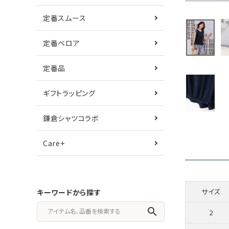
定番スムース
定番ベロア
定番品
ギフトラッピング
鎌倉シャツコラボ
Care+
サイズ
キーワードから探す
search
2