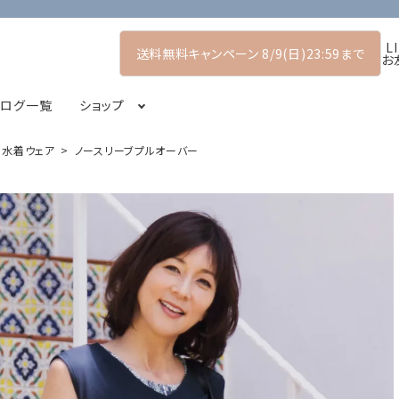
L
送料無料キャンペーン 8/9(日)23:59まで
お
タログ一覧
ショップ
人の水着ウェア
ノースリーブプルオーバー
アーリーサマーコレクション
プルオーバー
POP UP SHOP
シャツ・ブラウス
2026スプリングコレクション
コート