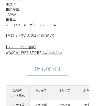
手洗イ
■原産国
JAPAN
■混率
レーヨン70％ ポリエステル30％
【三浦りさ子さんブログでご紹介】
【ワコール公式通販】
WACOAL WEB STORE はこちら ＞＞
【サイズガイド】
当社の
0サイズ
1サイズ
2サイズ
サイズ表記
JISサイズ
5号相当
7号相当
9号相当