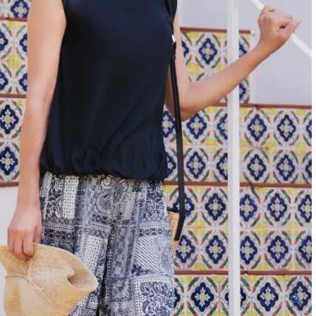
バッグ
ネックレス
定番ベロア
定番スムース
WACOALコラボ商品