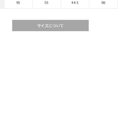
95
55
44.5
98
サイズについて