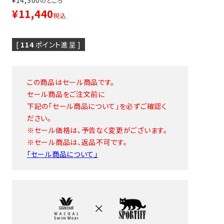
¥
14,300
のところ
¥
11,440
税込
[
114
ポイント進呈 ]
この商品はセール商品です。
ピヤス・イヤリング
雑貨・ギフト・食品
セール商品をご注文前に
下記の「セール商品について」を必ずご確認く
定番品
ギフトラッピング
ださい。
※セール価格は、予告なく変更がございます。
※セール商品は、返品不可です。
「セール商品について」