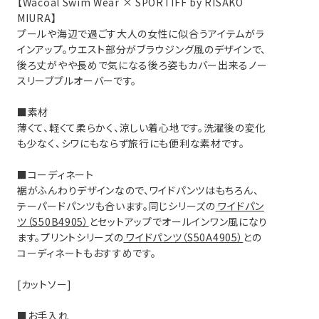
【Wacoal Swim Wear × SPORTIFF by RISAKO
MIURA】
プールや海辺で過ごす大人の女性に似合うアイテムがラ
インアップ。ウエスト部分がブラウジング風のデザインで、
後ろ丈がやや長めで気になる後ろ姿もカバー出来るノー
スリーブプルオーバーです。
■素材
薄くて、軽くて柔らかく、涼しい着心地です。洗濯後の変化
も少なく、シワにもならず旅行にも便利な素材です。
■コーディネート
裾がふんわりデザインなので、ワイドパンツはもちろん、
テーパードパンツも合います。同じシリーズの
ワイドパン
ツ（S50B4905）
とセットアップでオールインワン風になり
ます。プリントシリーズの
ワイドパンツ（S50A4905）
との
コーディネートもおすすめです。
[カットソー]
■お手入れ