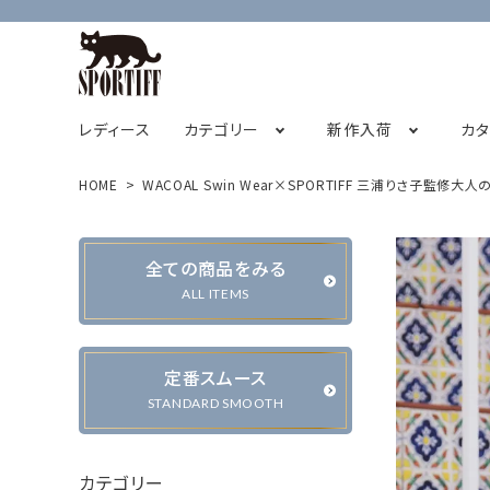
レディース
カテゴリー
新作入荷
カ
HOME
WACOAL Swin Wear×SPORTIFF 三浦りさ子監修大
フレンチスリーブ
2026サマーコレクション
SPORTIFF茅ヶ崎店
チュニック
STAFF BLOG
2026
全ての商品をみる
キャミソール
ALL ITEMS
定番スムース
カーディガン・ベスト
ジャケット・ブルゾン
STANDARD SMOOTH
カテゴリー
パンツ
スカート