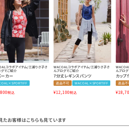
OALコラボアイテム/三浦りさ子さ
WACOALコラボアイテム/三浦りさ子さ
WACO
ログでご紹介
んブログでご紹介
んブログ
パーカー
7分丈レギンスパンツ
カップ
COAL×SPORTIFF
返品不可
WACOAL×SPORTIFF
返品不
,800
¥
12,100
¥
18,7
税込
税込
見たお客様はこちらも見ています