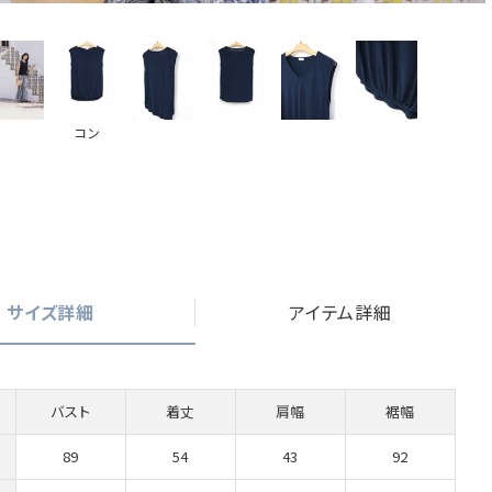
コン
サイズ詳細
アイテム詳細
バスト
着丈
肩幅
裾幅
89
54
43
92