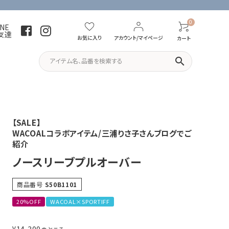
0
INE
友達
お気に入り
アカウント/マイページ
カート
search
パーカー・トレーナー
Tシャツ
【SALE】
WACOALコラボアイテム/三浦りさ子さんブログでご
紹介
ノースリーブプルオーバー
商品番号
S50B1101
20%OFF
WACOAL×SPORTIFF