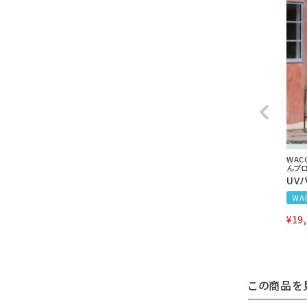
WAC
んブ
UV
WA
¥
19
この商品を