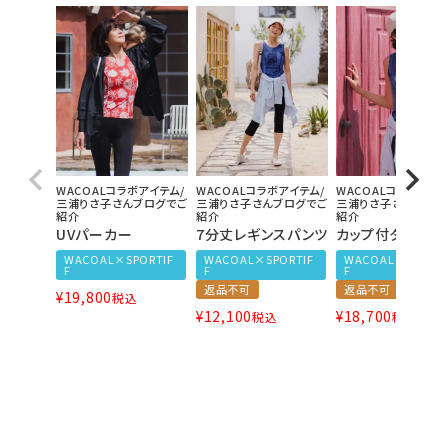
WACOALコラボアイテム/
WACOALコラボアイテム/
WACOALコラボアイテ
三浦りさ子さんブログでご
三浦りさ子さんブログでご
三浦りさ子さんブログ
紹介
紹介
紹介
UVパーカー
7分丈レギンスパンツ
カップ付タンクト
WACOAL×SPORTIF
WACOAL×SPORTIF
WACOAL×SPORTI
F
F
F
返品不可
返品不可
¥
19,800
税込
¥
12,100
¥
18,700
税込
税込