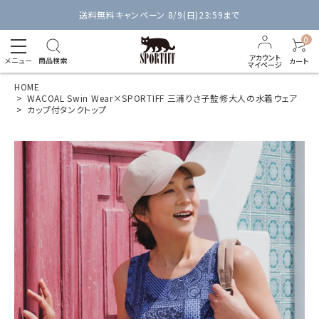
送料無料キャンペーン 8/9(日)23:59まで
0
アカウント
メニュー
商品検索
カート
マイページ
HOME
WACOAL Swin Wear×SPORTIFF 三浦りさ子監修大人の水着ウェア
カップ付タンクトップ