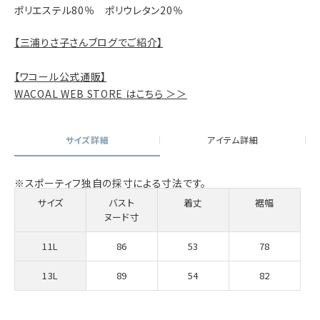
ポリエステル80％ ポリウレタン20％
【三浦りさ子さんブログでご紹介】
【ワコール公式通販】
WACOAL WEB STORE はこちら ＞＞
サイズ詳細
アイテム詳細
※スポーティフ独自の採寸による寸法です。
サイズ
バスト
着丈
裾幅
ヌード寸
11L
86
53
78
13L
89
54
82