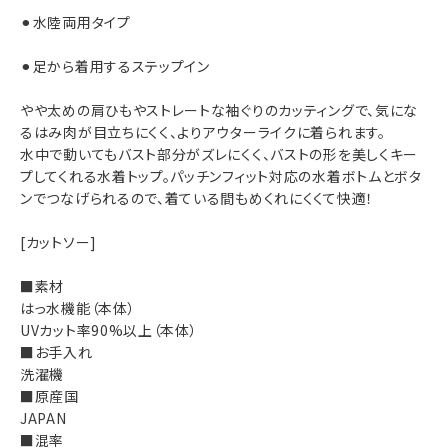
⚫︎水陸両用タイプ
⚫︎足から着用するステップイン
やや太めの肩ひもやストレートな袖ぐりのカッティングで、気にな
るはみ肉が目立ちにくく、よりアウターライクに着られます。
水中で動いてもバスト部分がズレにくく、バストの形を美しくキー
プしてくれる水着トップ。パッチンフィット対応の水着ボトムとボタ
ンでつなげられるので、着ている間もめくれにくくて快適！
[カットソー]
■素材
はっ水機能（本体）
UVカット率90%以上（本体）
■お手入れ
洗濯機
■原産国
JAPAN
■混率