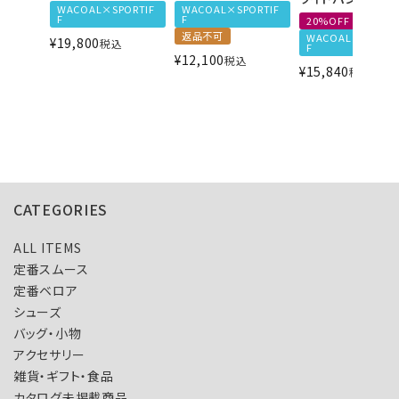
WACOAL×SPORTIF
WACOAL×SPORTIF
F
F
20%OFF
返品不可
WACOAL×SPORTI
¥
19,800
税込
F
¥
12,100
税込
¥
15,840
税込
CATEGORIES
ALL ITEMS
定番スムース
定番ベロア
シューズ
バッグ・小物
アクセサリー
雑貨・ギフト・食品
カタログ未掲載商品