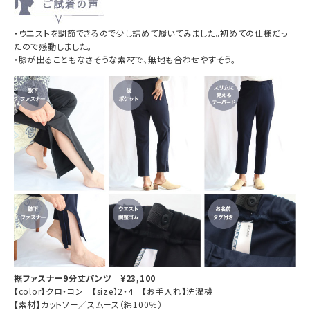
・ウエストを調節できるので少し詰めて
履いてみました。初めての仕様だっ
たので
感動しました。
・膝が出ることもなさそうな素材で、
無地も合わせやすそう。
裾ファスナー9分丈パンツ ¥23,100
【color】クロ・コン 【size】2・4 【お手入れ】洗濯機
【素材】カットソー／スムース（綿100％）