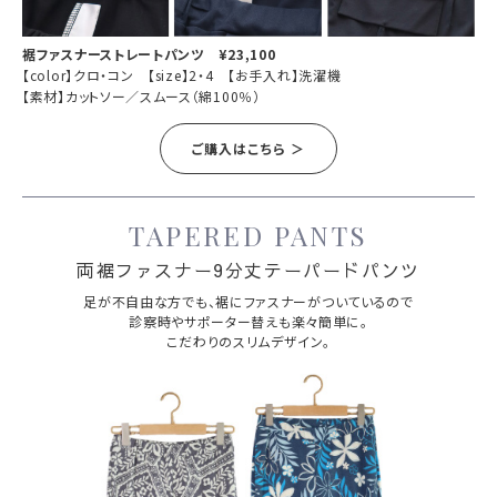
裾ファスナーストレートパンツ ¥23,100
【color】クロ・コン 【size】2・4 【お手入れ】洗濯機
【素材】カットソー／スムース（綿100％）
ご購入はこちら ＞
TAPERED PANTS
両裾ファスナー9分丈テーパードパンツ
足が不自由な方でも、裾にファスナーがついているので
診察時やサポーター替えも楽々簡単に。
こだわりのスリムデザイン。