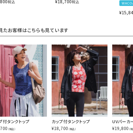
,800
¥
18,700
税込
税込
WACO
¥
15,8
見たお客様はこちらも見ています
プ付タンクトップ
カップ付タンクトップ
UVパーカ
,700
¥
18,700
¥
19,800
（税込）
（税込）
（税