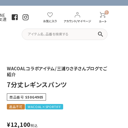
0
INE
友達
お気に入り
アカウント/マイページ
カート
search
パーカー・トレーナー
Tシャツ
WACOALコラボアイテム/三浦りさ子さんブログでご
紹介
7分丈レギンスパンツ
商品番号
S50G4905
返品不可
WACOAL×SPORTIFF
¥
12,100
税込