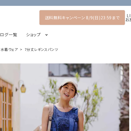
L
送料無料キャンペーン 8/9(日)23:59まで
お
タログ一覧
ショップ
人の水着ウェア
7分丈レギンスパンツ
アーリーサマーコレクション
プルオーバー
POP UP SHOP
シャツ・ブラウス
2026スプリングコレクション
コート