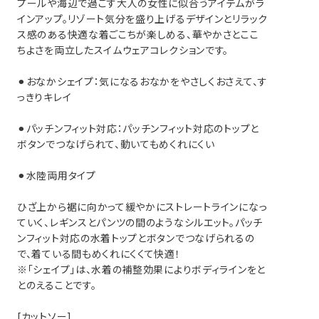
プールや海辺で過ごす大人の女性に似合うアイテムがラ
インアップ。リゾート気分を盛り上げるデザインとリラック
ス感のある快適な着ごこちが楽しめる、華やかさとここ
股上
渡り幅
ちよさを両立したスイムウェアコレクションです。
⚫︎おなかシェイプ：気になるおなかをやさしくおさえて、す
23.5
21
っきりキレイ
24
23
⚫︎パッチンフィット対応：パッチンフィット対応のトップと
ボタンでつなげられて、動いてもめくれにくい
⚫︎水陸両用タイプ
ひざ上から裾に向かって緩やかにストレートラインになっ
ていく、レギンスとパンツの間のようなシルエット。パッチ
ンフィット対応の水着トップとボタンでつなげられるの
で、着ている間もめくれにくくて快適！
※「シェイプ」は、水着の補整効果によりボディラインをと
とのえることです。
[カットソー]