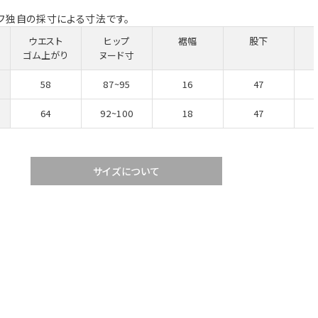
フ独自の採寸による寸法です。
ウエスト
ヒップ
裾幅
股下
ゴム上がり
ヌード寸
58
87~95
16
47
64
92~100
18
47
サイズについて