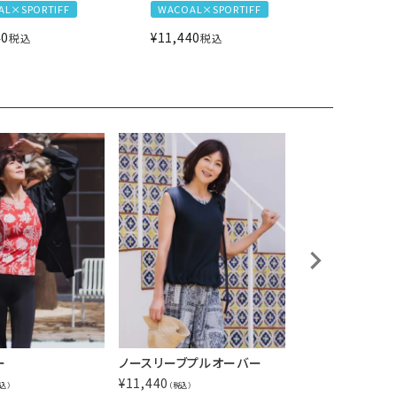
AL×SPORTIFF
WACOAL×SPORTIFF
WACOAL
40
¥
11,440
¥
17,600
税込
税込
ー
ノースリーブプルオーバー
ノースリーブプル
¥
11,440
¥
13,200
込）
（税込）
（税込）