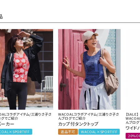
品
OALコラボアイテム/三浦りさ子さ
WACOALコラボアイテム/三浦りさ子さ
【SALE】
ログでご紹介
んブログでご紹介
WACO
んブログ
パーカー
カップ付タンクトップ
ワイド
COAL×SPORTIFF
返品不可
WACOAL×SPORTIFF
20%O