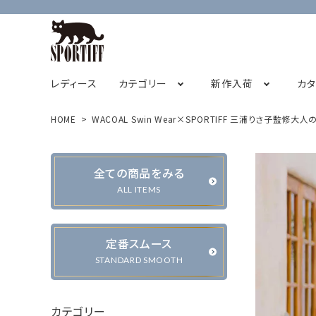
レディース
カテゴリー
新作入荷
カ
HOME
WACOAL Swin Wear×SPORTIFF 三浦りさ子監修大
フレンチスリーブ
2026サマーコレクション
SPORTIFF茅ヶ崎店
チュニック
STAFF BLOG
2026
全ての商品をみる
キャミソール
ALL ITEMS
定番スムース
カーディガン・ベスト
ジャケット・ブルゾン
STANDARD SMOOTH
カテゴリー
パンツ
スカート