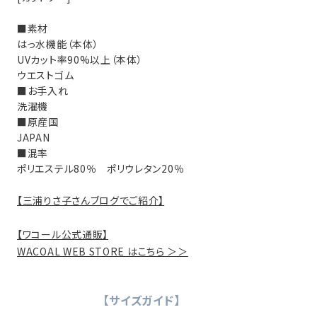
■素材
はっ水機能（本体）
UVカット率90%以上（本体）
ウエストゴム
■お手入れ
洗濯機
■原産国
JAPAN
■混率
ポリエステル80％ ポリウレタン20％
【三浦りさ子さんブログでご紹介】
【ワコール公式通販】
WACOAL WEB STORE はこちら ＞＞
【サイズガイド】