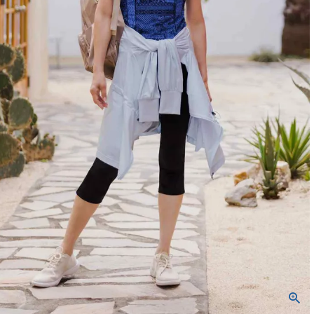
バッグ
ネックレス
定番ベロア
定番スムース
WACOALコラボ商品