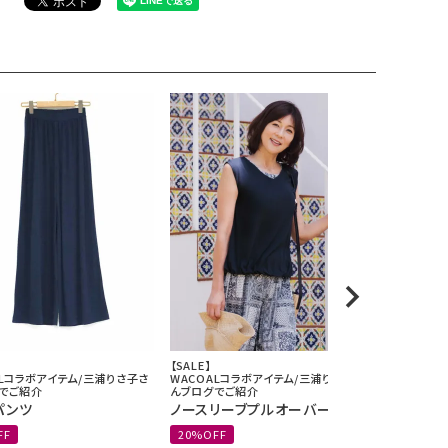
【SALE】
【SALE】
ALコラボアイテム/三浦りさ子さ
WACOALコラボアイテム/三浦りさ子さ
WACOAL
でご紹介
んブログでご紹介
んブログで
パンツ
ノースリーブプルオーバー
ワイドパ
FF
20%OFF
20%OFF