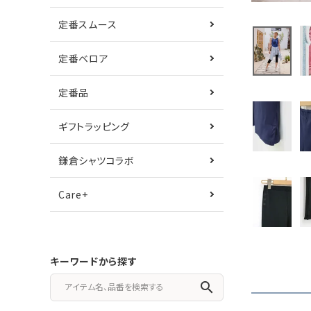
定番スムース
定番ベロア
定番品
ギフトラッピング
鎌倉シャツコラボ
Care+
キーワードから探す
search